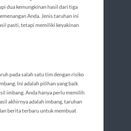
pi dua kemungkinan hasil dari tiga
emenangan Anda. Jenis taruhan ini
sil pasti, tetapi memiliki keyakinan
h pada salah satu tim dengan risiko
bang. Ini adalah pilihan yang baik
asil imbang. Anda hanya perlu memilih
sil akhirnya adalah imbang, taruhan
dan berita terbaru untuk membuat