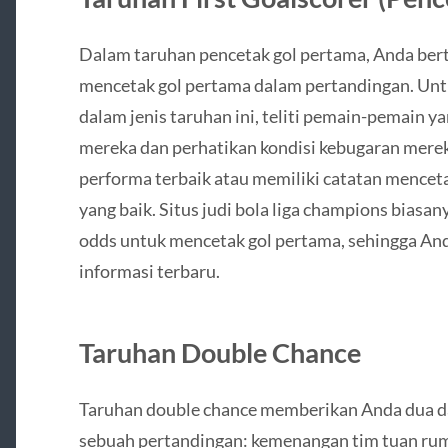
Dalam taruhan pencetak gol pertama, Anda ber
mencetak gol pertama dalam pertandingan. Un
dalam jenis taruhan ini, teliti pemain-pemain y
mereka dan perhatikan kondisi kebugaran mere
performa terbaik atau memiliki catatan menceta
yang baik. Situs judi bola liga champions bias
odds untuk mencetak gol pertama, sehingga An
informasi terbaru.
Taruhan Double Chance
Taruhan double chance memberikan Anda dua da
sebuah pertandingan: kemenangan tim tuan rum