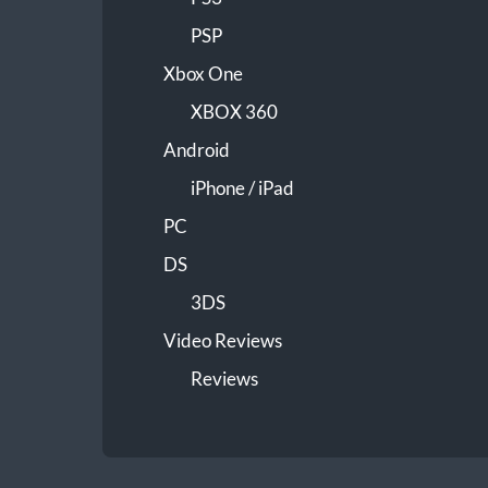
PSP
Xbox One
XBOX 360
Android
iPhone / iPad
PC
DS
3DS
Video Reviews
Reviews