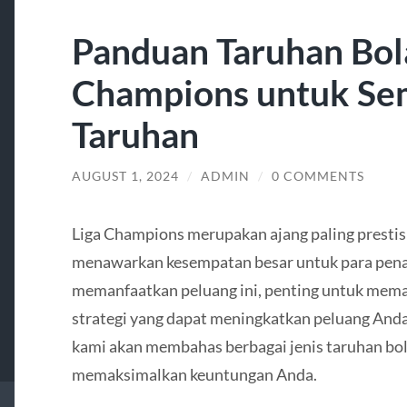
Panduan Taruhan Bol
Champions untuk Se
Taruhan
AUGUST 1, 2024
/
ADMIN
/
0 COMMENTS
Liga Champions merupakan ajang paling prestisi
menawarkan kesempatan besar untuk para penaru
memanfaatkan peluang ini, penting untuk mema
strategi yang dapat meningkatkan peluang Anda
kami akan membahas berbagai jenis taruhan bola
memaksimalkan keuntungan Anda.