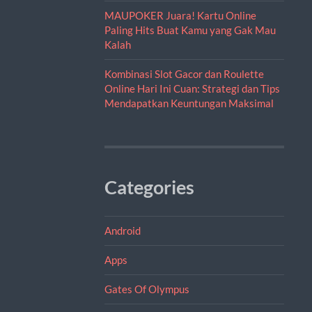
MAUPOKER Juara! Kartu Online
Paling Hits Buat Kamu yang Gak Mau
Kalah
Kombinasi Slot Gacor dan Roulette
Online Hari Ini Cuan: Strategi dan Tips
Mendapatkan Keuntungan Maksimal
Categories
Android
Apps
Gates Of Olympus