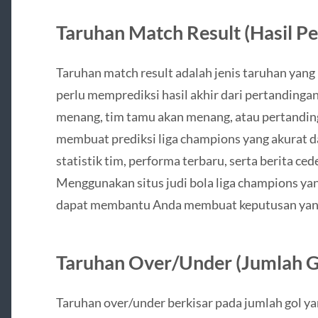
Taruhan Match Result (Hasil P
Taruhan match result adalah jenis taruhan yan
perlu memprediksi hasil akhir dari pertandinga
menang, tim tamu akan menang, atau pertandin
membuat prediksi liga champions yang akurat da
statistik tim, performa terbaru, serta berita ce
Menggunakan situs judi bola liga champions ya
dapat membantu Anda membuat keputusan yang 
Taruhan Over/Under (Jumlah G
Taruhan over/under berkisar pada jumlah gol ya