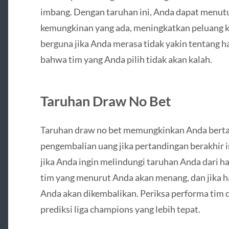
imbang. Dengan taruhan ini, Anda dapat menutu
kemungkinan yang ada, meningkatkan peluang k
berguna jika Anda merasa tidak yakin tentang ha
bahwa tim yang Anda pilih tidak akan kalah.
Taruhan Draw No Bet
Taruhan draw no bet memungkinkan Anda bertaru
pengembalian uang jika pertandingan berakhir im
jika Anda ingin melindungi taruhan Anda dari h
tim yang menurut Anda akan menang, dan jika ha
Anda akan dikembalikan. Periksa performa tim 
prediksi liga champions yang lebih tepat.