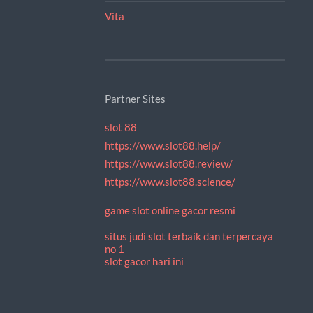
Vita
Partner Sites
slot 88
https://www.slot88.help/
https://www.slot88.review/
https://www.slot88.science/
game slot online gacor resmi
situs judi slot terbaik dan terpercaya
no 1
slot gacor hari ini