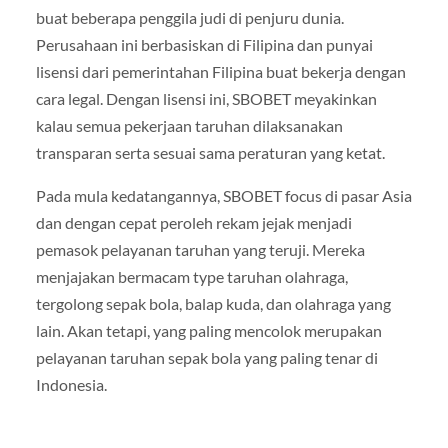
buat beberapa penggila judi di penjuru dunia.
Perusahaan ini berbasiskan di Filipina dan punyai
lisensi dari pemerintahan Filipina buat bekerja dengan
cara legal. Dengan lisensi ini, SBOBET meyakinkan
kalau semua pekerjaan taruhan dilaksanakan
transparan serta sesuai sama peraturan yang ketat.
Pada mula kedatangannya, SBOBET focus di pasar Asia
dan dengan cepat peroleh rekam jejak menjadi
pemasok pelayanan taruhan yang teruji. Mereka
menjajakan bermacam type taruhan olahraga,
tergolong sepak bola, balap kuda, dan olahraga yang
lain. Akan tetapi, yang paling mencolok merupakan
pelayanan taruhan sepak bola yang paling tenar di
Indonesia.