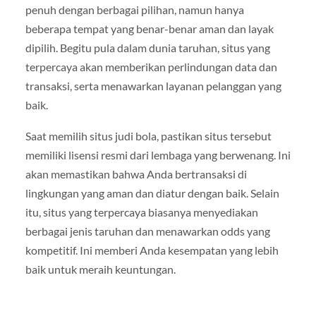
penuh dengan berbagai pilihan, namun hanya
beberapa tempat yang benar-benar aman dan layak
dipilih. Begitu pula dalam dunia taruhan, situs yang
terpercaya akan memberikan perlindungan data dan
transaksi, serta menawarkan layanan pelanggan yang
baik.
Saat memilih situs judi bola, pastikan situs tersebut
memiliki lisensi resmi dari lembaga yang berwenang. Ini
akan memastikan bahwa Anda bertransaksi di
lingkungan yang aman dan diatur dengan baik. Selain
itu, situs yang terpercaya biasanya menyediakan
berbagai jenis taruhan dan menawarkan odds yang
kompetitif. Ini memberi Anda kesempatan yang lebih
baik untuk meraih keuntungan.