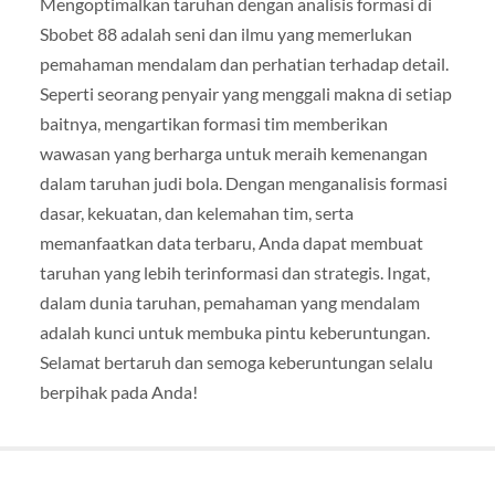
Mengoptimalkan taruhan dengan analisis formasi di
Sbobet 88 adalah seni dan ilmu yang memerlukan
pemahaman mendalam dan perhatian terhadap detail.
Seperti seorang penyair yang menggali makna di setiap
baitnya, mengartikan formasi tim memberikan
wawasan yang berharga untuk meraih kemenangan
dalam taruhan judi bola. Dengan menganalisis formasi
dasar, kekuatan, dan kelemahan tim, serta
memanfaatkan data terbaru, Anda dapat membuat
taruhan yang lebih terinformasi dan strategis. Ingat,
dalam dunia taruhan, pemahaman yang mendalam
adalah kunci untuk membuka pintu keberuntungan.
Selamat bertaruh dan semoga keberuntungan selalu
berpihak pada Anda!