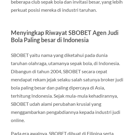
beberapa club sepak bola dan invitasi besar, yang lebih
perkuat posisi mereka di industri taruhan.
Menyingkap Riwayat SBOBET Agen Judi
Bola Paling besar di Indonesia
SBOBET yaitu nama yang diketahui pada dunia
taruhan olahraga, utamanya sepak bola, di Indonesia.
Dibangun di tahun 2004, SBOBET secara cepat
mendapat rekam jejak selaku salah satunya broker judi
bola paling besar dan paling dipercaya di Asia,
terhitung Indonesia. Sejak mula-mula kehadirannya,
SBOBET udah alami perubahan krusial yang
menggambarkan pengabdiannya kepada industri judi
online.
Pada era awalnya, SBOBET dibuat di Filipina serta