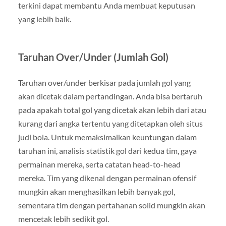
terkini dapat membantu Anda membuat keputusan
yang lebih baik.
Taruhan Over/Under (Jumlah Gol)
Taruhan over/under berkisar pada jumlah gol yang
akan dicetak dalam pertandingan. Anda bisa bertaruh
pada apakah total gol yang dicetak akan lebih dari atau
kurang dari angka tertentu yang ditetapkan oleh situs
judi bola. Untuk memaksimalkan keuntungan dalam
taruhan ini, analisis statistik gol dari kedua tim, gaya
permainan mereka, serta catatan head-to-head
mereka. Tim yang dikenal dengan permainan ofensif
mungkin akan menghasilkan lebih banyak gol,
sementara tim dengan pertahanan solid mungkin akan
mencetak lebih sedikit gol.