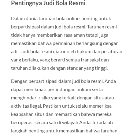
Pentingnya Judi Bola Resmi
Dalam dunia taruhan bola online, penting untuk
berpartisipasi dalam judi bola resmi. Taruhan resmi
tidak hanya memberikan rasa aman tetapi juga
memastikan bahwa permainan berlangsung dengan
adil. Judi bola resmi diatur oleh hukum dan peraturan
yang berlaku, yang berarti semua transaksi dan
taruhan dilakukan dengan standar yang tinggi.
Dengan berpartisipasi dalam judi bola resmi, Anda
dapat menikmati perlindungan hukum serta
menghindari risiko yang terkait dengan situs atau
aktivitas ilegal. Pastikan untuk selalu memeriksa
keabsahan situs dan memastikan bahwa mereka
beroperasi secara sah di wilayah Anda. Ini adalah
langkah penting untuk memastikan bahwa taruhan