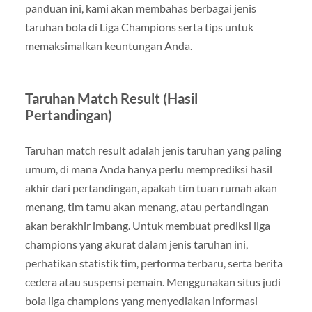
panduan ini, kami akan membahas berbagai jenis
taruhan bola di Liga Champions serta tips untuk
memaksimalkan keuntungan Anda.
Taruhan Match Result (Hasil
Pertandingan)
Taruhan match result adalah jenis taruhan yang paling
umum, di mana Anda hanya perlu memprediksi hasil
akhir dari pertandingan, apakah tim tuan rumah akan
menang, tim tamu akan menang, atau pertandingan
akan berakhir imbang. Untuk membuat prediksi liga
champions yang akurat dalam jenis taruhan ini,
perhatikan statistik tim, performa terbaru, serta berita
cedera atau suspensi pemain. Menggunakan situs judi
bola liga champions yang menyediakan informasi