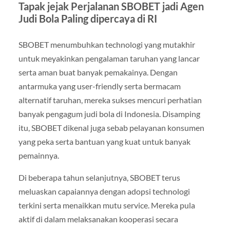
Tapak jejak Perjalanan SBOBET jadi Agen
Judi Bola Paling dipercaya di RI
SBOBET menumbuhkan technologi yang mutakhir
untuk meyakinkan pengalaman taruhan yang lancar
serta aman buat banyak pemakainya. Dengan
antarmuka yang user-friendly serta bermacam
alternatif taruhan, mereka sukses mencuri perhatian
banyak pengagum judi bola di Indonesia. Disamping
itu, SBOBET dikenal juga sebab pelayanan konsumen
yang peka serta bantuan yang kuat untuk banyak
pemainnya.
Di beberapa tahun selanjutnya, SBOBET terus
meluaskan capaiannya dengan adopsi technologi
terkini serta menaikkan mutu service. Mereka pula
aktif di dalam melaksanakan kooperasi secara