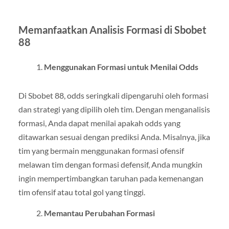
Memanfaatkan Analisis Formasi di Sbobet
88
Menggunakan Formasi untuk Menilai Odds
Di Sbobet 88, odds seringkali dipengaruhi oleh formasi
dan strategi yang dipilih oleh tim. Dengan menganalisis
formasi, Anda dapat menilai apakah odds yang
ditawarkan sesuai dengan prediksi Anda. Misalnya, jika
tim yang bermain menggunakan formasi ofensif
melawan tim dengan formasi defensif, Anda mungkin
ingin mempertimbangkan taruhan pada kemenangan
tim ofensif atau total gol yang tinggi.
Memantau Perubahan Formasi