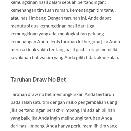
kemungkinan hasil dalam sebuah pertandingan:
kemenangan tim tuan rumah, kemenangan tim tamu,
atau hasil imbang. Dengan taruhan ini, Anda dapat
menutupi dua kemungkinan hasil dari tiga
kemungkinan yang ada, meningkatkan peluang
kemenangan Anda. Jenis taruhan ini berguna jika Anda
merasa tidak yakin tentang hasil pasti, tetapi memiliki
keyakinan bahwa tim yang Anda pilih tidak akan kalah.
Taruhan Draw No Bet
Taruhan draw no bet memungkinkan Anda bertaruh
pada salah satu tim dengan risiko pengembalian uang
jika pertandingan berakhir imbang. Ini adalah pilihan
yang baik jika Anda ingin melindungi taruhan Anda
dari hasil imbang. Anda hanya perlu memilih tim yang