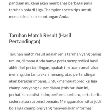
panduan ini, kami akan membahas berbagai jenis
taruhan bola di Liga Champions serta tips untuk
memaksimalkan keuntungan Anda.
Taruhan Match Result (Hasil
Pertandingan)
Taruhan match result adalah jenis taruhan yang paling
umum, di mana Anda hanya perlu memprediksi hasil
akhir dari pertandingan, apakah tim tuan rumah akan
menang, tim tamu akan menang, atau pertandingan
akan berakhir imbang. Untuk membuat prediksi liga
champions yang akurat dalam jenis taruhan ini,
perhatikan statistik tim, performa terbaru, serta berita
cedera atau suspensi pemain. Menggunakan situs judi
bola liga champions yang menyediakan informasi