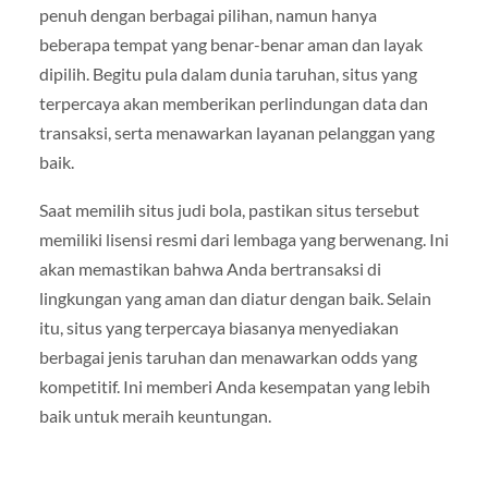
penuh dengan berbagai pilihan, namun hanya
beberapa tempat yang benar-benar aman dan layak
dipilih. Begitu pula dalam dunia taruhan, situs yang
terpercaya akan memberikan perlindungan data dan
transaksi, serta menawarkan layanan pelanggan yang
baik.
Saat memilih situs judi bola, pastikan situs tersebut
memiliki lisensi resmi dari lembaga yang berwenang. Ini
akan memastikan bahwa Anda bertransaksi di
lingkungan yang aman dan diatur dengan baik. Selain
itu, situs yang terpercaya biasanya menyediakan
berbagai jenis taruhan dan menawarkan odds yang
kompetitif. Ini memberi Anda kesempatan yang lebih
baik untuk meraih keuntungan.