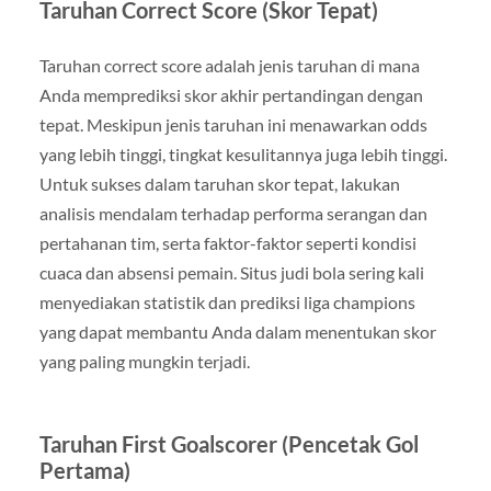
Taruhan Correct Score (Skor Tepat)
Taruhan correct score adalah jenis taruhan di mana
Anda memprediksi skor akhir pertandingan dengan
tepat. Meskipun jenis taruhan ini menawarkan odds
yang lebih tinggi, tingkat kesulitannya juga lebih tinggi.
Untuk sukses dalam taruhan skor tepat, lakukan
analisis mendalam terhadap performa serangan dan
pertahanan tim, serta faktor-faktor seperti kondisi
cuaca dan absensi pemain. Situs judi bola sering kali
menyediakan statistik dan prediksi liga champions
yang dapat membantu Anda dalam menentukan skor
yang paling mungkin terjadi.
Taruhan First Goalscorer (Pencetak Gol
Pertama)