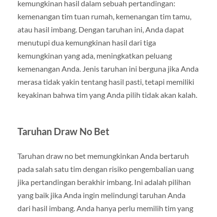
kemungkinan hasil dalam sebuah pertandingan:
kemenangan tim tuan rumah, kemenangan tim tamu,
atau hasil imbang. Dengan taruhan ini, Anda dapat
menutupi dua kemungkinan hasil dari tiga
kemungkinan yang ada, meningkatkan peluang
kemenangan Anda. Jenis taruhan ini berguna jika Anda
merasa tidak yakin tentang hasil pasti, tetapi memiliki
keyakinan bahwa tim yang Anda pilih tidak akan kalah.
Taruhan Draw No Bet
Taruhan draw no bet memungkinkan Anda bertaruh
pada salah satu tim dengan risiko pengembalian uang
jika pertandingan berakhir imbang. Ini adalah pilihan
yang baik jika Anda ingin melindungi taruhan Anda
dari hasil imbang. Anda hanya perlu memilih tim yang