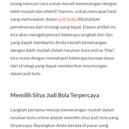
orang mencari cara untuk meraih kemenangan dengan
lebih mudah dan efektif. Namun, untuk mencapai hasil
yang memuaskan dalam
judi bola
, dibutuhkan
pemahaman dan strategi yang tepat. Dalam artikel ini,
kita akan mengeksplorasi beberapa langkah dan tips
yang dapat membantu Anda meraih kemenangan
dengan lebih mudah dalam taruhan bola online. Mari
kita mulai dengan memahami beberapa konsep dasar
dan strategi yang dapat memberikan keuntungan
dalam judi bola.
Memilih Situs Judi Bola Terpercaya
Langkah pertama menuju kemenangan mudah dalam
taruhan bola online adalah memilih situs judi bola yang
terpercaya. Bayangkan Anda berada di pasar yang