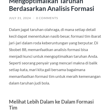
Mengoptimalkan Taruhan
Berdasarkan Analisis Formasi
JULY 31, 2024
/
0 COMMENTS
Dalam jagat taruhan olahraga, di mana setiap detail
kecil dapat menentukan nasib besar, formasi tim ibarat
jari-jari dalam roda keberuntungan yang berputar. Di
Sbobet 88, memanfaatkan analisis formasi bisa
menjadi kunci untuk mengoptimalkan taruhan Anda.
Seperti seorang penyair yang mencari makna di balik
setiap kata, mari kita gali bersama bagaimana
memanfaatkan formasi tim untuk meraih kemenangan
dalam taruhan judi bola.
Melihat Lebih Dalam ke Dalam Formasi
Tim