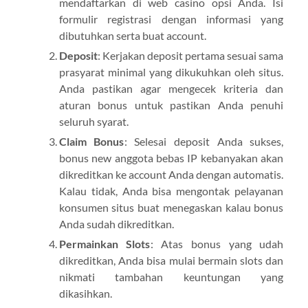
mendaftarkan di web casino opsi Anda. Isi
formulir registrasi dengan informasi yang
dibutuhkan serta buat account.
Deposit
: Kerjakan deposit pertama sesuai sama
prasyarat minimal yang dikukuhkan oleh situs.
Anda pastikan agar mengecek kriteria dan
aturan bonus untuk pastikan Anda penuhi
seluruh syarat.
Claim Bonus
: Selesai deposit Anda sukses,
bonus new anggota bebas IP kebanyakan akan
dikreditkan ke account Anda dengan automatis.
Kalau tidak, Anda bisa mengontak pelayanan
konsumen situs buat menegaskan kalau bonus
Anda sudah dikreditkan.
Permainkan Slots
: Atas bonus yang udah
dikreditkan, Anda bisa mulai bermain slots dan
nikmati tambahan keuntungan yang
dikasihkan.