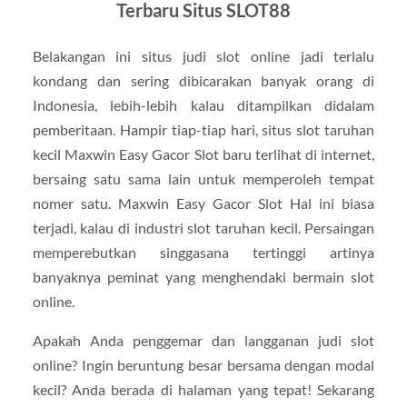
Terbaru Situs SLOT88
Belakangan ini situs judi slot online jadi terlalu
kondang dan sering dibicarakan banyak orang di
Indonesia, lebih-lebih kalau ditampilkan didalam
pemberitaan. Hampir tiap-tiap hari, situs slot taruhan
kecil Maxwin Easy Gacor Slot baru terlihat di internet,
bersaing satu sama lain untuk memperoleh tempat
nomer satu. Maxwin Easy Gacor Slot Hal ini biasa
terjadi, kalau di industri slot taruhan kecil. Persaingan
memperebutkan singgasana tertinggi artinya
banyaknya peminat yang menghendaki bermain slot
online.
Apakah Anda penggemar dan langganan judi slot
online? Ingin beruntung besar bersama dengan modal
kecil? Anda berada di halaman yang tepat! Sekarang