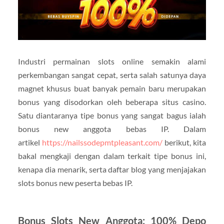
Industri permainan slots online semakin alami
perkembangan sangat cepat, serta salah satunya daya
magnet khusus buat banyak pemain baru merupakan
bonus yang disodorkan oleh beberapa situs casino.
Satu diantaranya tipe bonus yang sangat bagus ialah
bonus new anggota bebas IP. Dalam
artikel
https://nailssodepmtpleasant.com/
berikut, kita
bakal mengkaji dengan dalam terkait tipe bonus ini,
kenapa dia menarik, serta daftar blog yang menjajakan
slots bonus new peserta bebas IP.
Bonus Slots New Anggota: 100% Depo