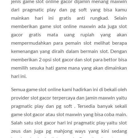
jenis game slot online gacor dijamin menang maxwin
dari pragmatic play dan pg soft yang bisa kamu
mainkan hari ini gratis anti rungkad. Selain
memberikan game slot online maxwin ada juga slot
gacor gratis mata uang rupiah yang akan
mempermudahkan para pemain slot melihat berapa
kemenangan yang diraih dalam bermain slot. Dengan
memberikan 2 opsi slot gacor dan slot para bettor bisa
memilih sesuka hati game mana yang akan dimainkan
hari ini.
Semua game slot online kami hadirkan ini di bekali oleh
provider slot gacor terpercaya dan jamin maxwin yaitu
pragmatic play dan pg soft . Tersedia banyak sekali
game slot gacor atau slot maxwin yang bisa coba main.
Salah satu slot gacor hari ini pragmatic play yaitu slot
zeus dan juga pg mahjong ways yang kini sedang