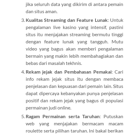
jika seluruh data yang dikirim di antara pemain
dan situs aman.
Kualitas Streaming dan Feature Lunak
: Untuk
pengalaman live kasino yang intensif, pastini
situs itu menjajakan streaming bermutu tinggi
dengan feature lunak yang tangguh. Mutu
video yang bagus akan memberi pengalaman
bermain yang makin lebih membahagiakan dan
bebas dari masalah tekhnis.
Rekam jejak dan Pembahasan Pemakai
: Cari
info rekam jejak situs itu dengan membaca
penjelasan dan kepuasan dari pemain lain. Situs
dapat dipercaya kebanyakan punya penjelasan
positif dan rekam jejak yang bagus di populasi
permainan judi online.
Ragam Permainan serta Taruhan
: Putuskan
web yang menjajakan bermacam macam
roulette serta pilihan taruhan. Ini bakal berikan