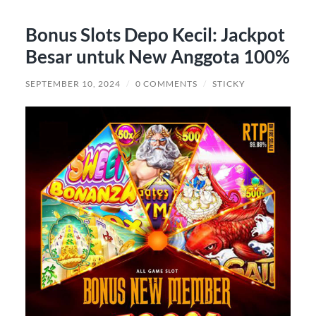
Bonus Slots Depo Kecil: Jackpot
Besar untuk New Anggota 100%
SEPTEMBER 10, 2024
/
0 COMMENTS
/
STICKY