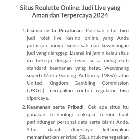
Situs Roulette Online: Judi Live yang
Aman dan Terpercaya 2024
Lisensi serta Peraturan
: Pastikan situs biro
judi rolet live kasino online yang Anda
putuskan punya lisensi sah dari kewenangan
judi yang dianggap. Lisensi ini jamin kalau situs
itu bekerja dengan resmi serta meng ikuti
standard keamanan yang ketat. Wewenang
seperti Malta Gaming Authority (MGA) atau
United Kingdom Gambling Commission
(UKGC) merupakan contoh regulator bisa
dipercaya.
Keamanan serta Pribadi
: Cek apa situs itu
gunakan technologi enkripsi terkini buat
perlindungan personal data serta bisnis Anda.
Situs dapat dipercaya kebanyakan
memanfaatkan enkripsi SSL untuk menegaskan