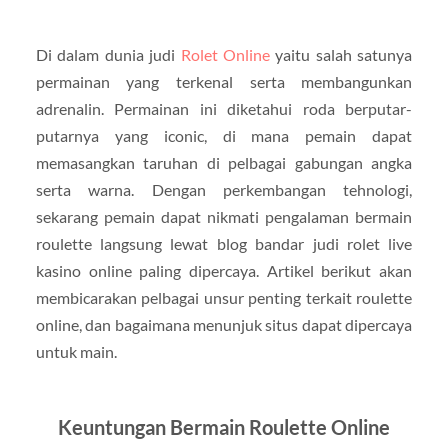
Di dalam dunia judi
Rolet Online
yaitu salah satunya
permainan yang terkenal serta membangunkan
adrenalin. Permainan ini diketahui roda berputar-
putarnya yang iconic, di mana pemain dapat
memasangkan taruhan di pelbagai gabungan angka
serta warna. Dengan perkembangan tehnologi,
sekarang pemain dapat nikmati pengalaman bermain
roulette langsung lewat blog bandar judi rolet live
kasino online paling dipercaya. Artikel berikut akan
membicarakan pelbagai unsur penting terkait roulette
online, dan bagaimana menunjuk situs dapat dipercaya
untuk main.
Keuntungan Bermain Roulette Online