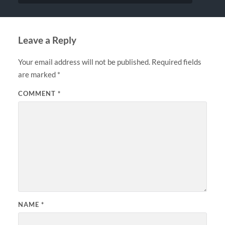
Leave a Reply
Your email address will not be published.
Required fields
are marked
*
COMMENT
*
NAME
*