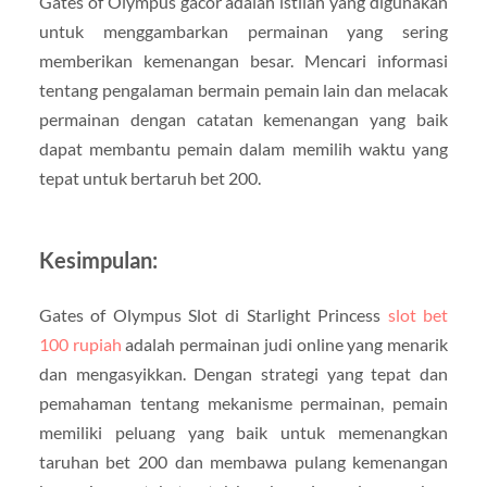
Gates of Olympus gacor adalah istilah yang digunakan
untuk menggambarkan permainan yang sering
memberikan kemenangan besar. Mencari informasi
tentang pengalaman bermain pemain lain dan melacak
permainan dengan catatan kemenangan yang baik
dapat membantu pemain dalam memilih waktu yang
tepat untuk bertaruh bet 200.
Kesimpulan:
Gates of Olympus Slot di Starlight Princess
slot bet
100 rupiah
adalah permainan judi online yang menarik
dan mengasyikkan. Dengan strategi yang tepat dan
pemahaman tentang mekanisme permainan, pemain
memiliki peluang yang baik untuk memenangkan
taruhan bet 200 dan membawa pulang kemenangan