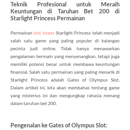
Teknik Profesional untuk Meraih
Keuntungan di Taruhan Bet 200 di
Starlight Princess Permainan
Permainan
slot incess
Starlight Princess telah menjadi
salah satu game yang paling populer di kalangan
pecinta judi online. Tidak hanya menawarkan
pengalaman bermain yang menyenangkan, tetapi juga
memiliki potensi besar untuk membawa keuntungan
finansial. Salah satu permainan yang paling menarik di
Starlight Princess adalah Gates of Olympus Slot.
Dalam artikel ini, kita akan membahas tentang game
yang misterius ini dan mengungkap rahasia menang
dalam taruhan bet 200.
Pengenalan ke Gates of Olympus Slot: