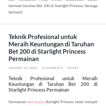
bermain taruhan Bet 100 di Starlight Princess. Semoga
berhasil!
Teknik Profesional untuk
Meraih Keuntungan di Taruhan
Bet 200 di Starlight Princess
Permainan
JANUARY 26, 2024
/
0 COMMENTS
/
STICKY
Teknik Profesional untuk Meraih
Keuntungan di Taruhan Bet 200 di
Starlight Princess Permainan
Permainan
slot incess
Starlight Princess telah menjadi