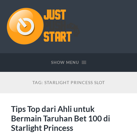
Just
Push
Start
SHOW MENU
TAG:
STARLIGHT PRINCESS SLOT
Tips Top dari Ahli untuk
Bermain Taruhan Bet 100 di
Starlight Princess