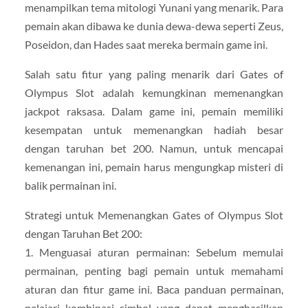
menampilkan tema mitologi Yunani yang menarik. Para
pemain akan dibawa ke dunia dewa-dewa seperti Zeus,
Poseidon, dan Hades saat mereka bermain game ini.
Salah satu fitur yang paling menarik dari Gates of
Olympus Slot adalah kemungkinan memenangkan
jackpot raksasa. Dalam game ini, pemain memiliki
kesempatan untuk memenangkan hadiah besar
dengan taruhan bet 200. Namun, untuk mencapai
kemenangan ini, pemain harus mengungkap misteri di
balik permainan ini.
Strategi untuk Memenangkan Gates of Olympus Slot
dengan Taruhan Bet 200:
1. Menguasai aturan permainan: Sebelum memulai
permainan, penting bagi pemain untuk memahami
aturan dan fitur game ini. Baca panduan permainan,
pelajari kombinasi simbol yang dapat menghasilkan