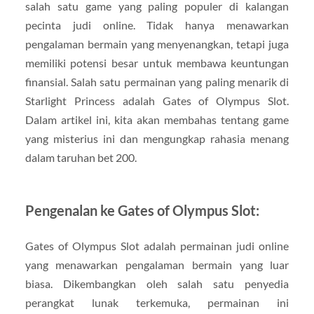
salah satu game yang paling populer di kalangan
pecinta judi online. Tidak hanya menawarkan
pengalaman bermain yang menyenangkan, tetapi juga
memiliki potensi besar untuk membawa keuntungan
finansial. Salah satu permainan yang paling menarik di
Starlight Princess adalah Gates of Olympus Slot.
Dalam artikel ini, kita akan membahas tentang game
yang misterius ini dan mengungkap rahasia menang
dalam taruhan bet 200.
Pengenalan ke Gates of Olympus Slot:
Gates of Olympus Slot adalah permainan judi online
yang menawarkan pengalaman bermain yang luar
biasa. Dikembangkan oleh salah satu penyedia
perangkat lunak terkemuka, permainan ini