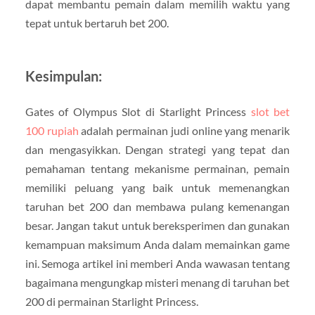
dapat membantu pemain dalam memilih waktu yang
tepat untuk bertaruh bet 200.
Kesimpulan:
Gates of Olympus Slot di Starlight Princess
slot bet
100 rupiah
adalah permainan judi online yang menarik
dan mengasyikkan. Dengan strategi yang tepat dan
pemahaman tentang mekanisme permainan, pemain
memiliki peluang yang baik untuk memenangkan
taruhan bet 200 dan membawa pulang kemenangan
besar. Jangan takut untuk bereksperimen dan gunakan
kemampuan maksimum Anda dalam memainkan game
ini. Semoga artikel ini memberi Anda wawasan tentang
bagaimana mengungkap misteri menang di taruhan bet
200 di permainan Starlight Princess.