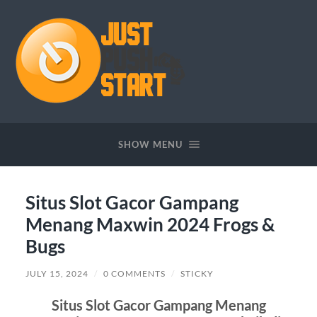
Just
Push
Start
SHOW MENU
Situs Slot Gacor Gampang
Menang Maxwin 2024 Frogs &
Bugs
JULY 15, 2024
/
0 COMMENTS
/
STICKY
Situs Slot Gacor Gampang Menang