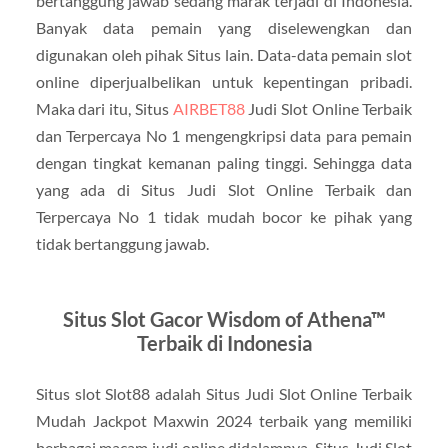
bertanggung jawab sedang marak terjadi di Indonesia.
Banyak data pemain yang diselewengkan dan
digunakan oleh pihak Situs lain. Data-data pemain slot
online diperjualbelikan untuk kepentingan pribadi.
Maka dari itu, Situs
AIRBET88
Judi Slot Online Terbaik
dan Terpercaya No 1 mengengkripsi data para pemain
dengan tingkat kemanan paling tinggi. Sehingga data
yang ada di Situs Judi Slot Online Terbaik dan
Terpercaya No 1 tidak mudah bocor ke pihak yang
tidak bertanggung jawab.
Situs Slot Gacor Wisdom of Athena™
Terbaik di Indonesia
Situs slot Slot88 adalah Situs Judi Slot Online Terbaik
Mudah Jackpot Maxwin 2024 terbaik yang memiliki
berbagai macam judi online didalamnya, Situs Judi Slot