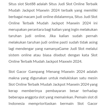
Situs slot Slot88 adalah Situs Judi Slot Online Terbaik
Mudah Jackpot Maxwin 2024 terbaik yang memiliki
berbagai macam judi online didalamnya, Situs Judi Slot
Online Terbaik Mudah Jackpot Maxwin 2024 ini
merupakan perantara bagi kalian yang ingin melakukan
taruhan judi online. Jika kalian sudah pernah
melakukan taruhan judi online pasti sudah tidak asing
lagi mendengar yang namanyaGame Judi Slot melalui
sistem online atau biasa disebut dengan kata Slot
Online Terbaik Mudah Jackpot Maxwin 2024.
Slot Gacor Gampang Menang Maxwin 2024 adalah
makna yang digunakan untuk melukiskan satu mesin
Slot Online Terbaik Mudah Jackpot Maxwin 2024 yang
kerap memberinya pembayaran besar terhadap
beberapa anggota slot yang memainkan. Pemain slot di
Indonesia memprioritaskan bermain Slot Gacor