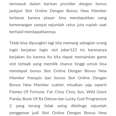
termasuk dalam barisan provider dengan bonus
jackpot Slot Online Dengan Bonus New Member
terbesar karena player bisa mendapatkan uang
kemenangan sampai sejumlah ratus juta rupiah saat
berhasil mendapatkannya.
Tidak bisa dipungkiri lagi bila memang sebagian orang
ingin kerjakan login slot joker123 ini, karenanya
kerjakan itu karena itu kita dapat memainkan game
slot terbaik yang memilik chance tinggi untuk bisa
mendapat bonus Slot Online Dengan Bonus New
Member freespin dan bonus Slot Online Dengan
Bonus New Member scatter, misalkan saja seperti
Flames Of Fortune, Fat Choy Choy Sun, Wild Giant
Panda, Book Of Ra Deluxe dan Lucky God Progressive
2 yang terang tidak asing ditelinga sejumlah
penggemar judi Slot Online Dengan Bonus New