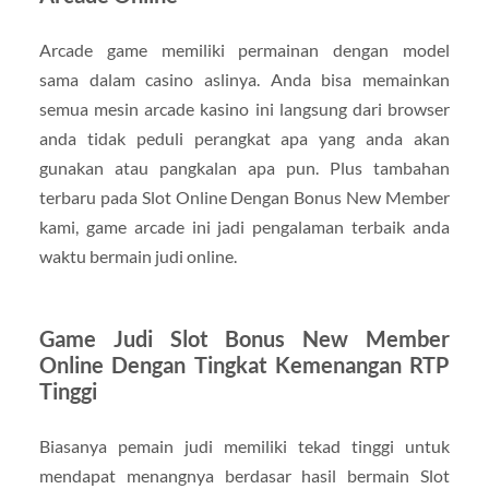
Arcade game memiliki permainan dengan model
sama dalam casino aslinya. Anda bisa memainkan
semua mesin arcade kasino ini langsung dari browser
anda tidak peduli perangkat apa yang anda akan
gunakan atau pangkalan apa pun. Plus tambahan
terbaru pada Slot Online Dengan Bonus New Member
kami, game arcade ini jadi pengalaman terbaik anda
waktu bermain judi online.
Game Judi Slot Bonus New Member
Online Dengan Tingkat Kemenangan RTP
Tinggi
Biasanya pemain judi memiliki tekad tinggi untuk
mendapat menangnya berdasar hasil bermain Slot