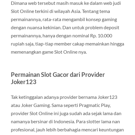
Dimana web tersebut masih masuk ke dalam web judi
Slot Online terkini di wilayah Asia. Tentang tema
permainannya, rata-rata mengambil konsep gaming
dengan nuansa kekinian. Dan untuk problem deposit
permainannya, hanya dengan nominal Rp. 10.000
rupiah saja, tiap-tiap member cakap memainkan hingga
memenangkan game Slot Online nya.
Permainan Slot Gacor dari Provider
Joker123
Tak ketinggalan adanya provider bernama Joker123
atau Joker Gaming. Sama seperti Pragmatic Play,
provider Slot Online ini juga sudah ada sejak lama dan
namanya bersinar di Indonesia. Para slotter lama nan
profesional, jauh lebih berbahagia mencari keuntungan