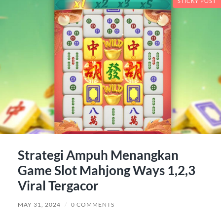
STICKY POST
Strategi Ampuh Menangkan
Game Slot Mahjong Ways 1,2,3
Viral Tergacor
MAY 31, 2024
/
0 COMMENTS