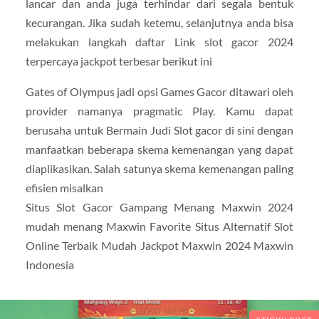
lancar dan anda juga terhindar dari segala bentuk
kecurangan. Jika sudah ketemu, selanjutnya anda bisa
melakukan langkah daftar Link slot gacor 2024
terpercaya jackpot terbesar berikut ini
Gates of Olympus jadi opsi Games Gacor ditawari oleh
provider namanya pragmatic Play. Kamu dapat
berusaha untuk Bermain Judi Slot gacor di sini dengan
manfaatkan beberapa skema kemenangan yang dapat
diaplikasikan. Salah satunya skema kemenangan paling
efisien misalkan
Situs Slot Gacor Gampang Menang Maxwin 2024
mudah menang Maxwin Favorite Situs Alternatif Slot
Online Terbaik Mudah Jackpot Maxwin 2024 Maxwin
Indonesia