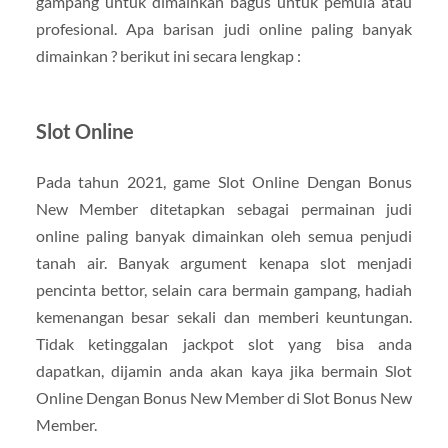
gampang untuk dimainkan bagus untuk pemula atau
profesional. Apa barisan judi online paling banyak
dimainkan ? berikut ini secara lengkap :
Slot Online
Pada tahun 2021, game Slot Online Dengan Bonus
New Member ditetapkan sebagai permainan judi
online paling banyak dimainkan oleh semua penjudi
tanah air. Banyak argument kenapa slot menjadi
pencinta bettor, selain cara bermain gampang, hadiah
kemenangan besar sekali dan memberi keuntungan.
Tidak ketinggalan jackpot slot yang bisa anda
dapatkan, dijamin anda akan kaya jika bermain Slot
Online Dengan Bonus New Member di Slot Bonus New
Member.