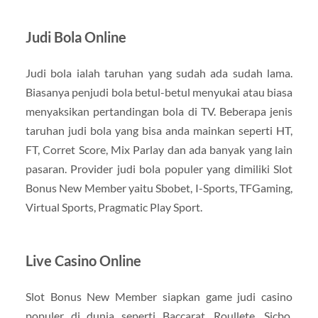
Judi Bola Online
Judi bola ialah taruhan yang sudah ada sudah lama.
Biasanya penjudi bola betul-betul menyukai atau biasa
menyaksikan pertandingan bola di TV. Beberapa jenis
taruhan judi bola yang bisa anda mainkan seperti HT,
FT, Corret Score, Mix Parlay dan ada banyak yang lain
pasaran. Provider judi bola populer yang dimiliki Slot
Bonus New Member yaitu Sbobet, I-Sports, TFGaming,
Virtual Sports, Pragmatic Play Sport.
Live Casino Online
Slot Bonus New Member siapkan game judi casino
populer di dunia seperti Baccarat, Roullete, Sicbo,