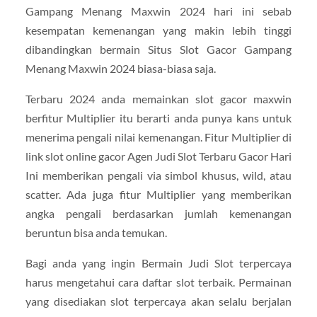
Gampang Menang Maxwin 2024 hari ini sebab
kesempatan kemenangan yang makin lebih tinggi
dibandingkan bermain Situs Slot Gacor Gampang
Menang Maxwin 2024 biasa-biasa saja.
Terbaru 2024 anda memainkan slot gacor maxwin
berfitur Multiplier itu berarti anda punya kans untuk
menerima pengali nilai kemenangan. Fitur Multiplier di
link slot online gacor Agen Judi Slot Terbaru Gacor Hari
Ini memberikan pengali via simbol khusus, wild, atau
scatter. Ada juga fitur Multiplier yang memberikan
angka pengali berdasarkan jumlah kemenangan
beruntun bisa anda temukan.
Bagi anda yang ingin Bermain Judi Slot terpercaya
harus mengetahui cara daftar slot terbaik. Permainan
yang disediakan slot terpercaya akan selalu berjalan