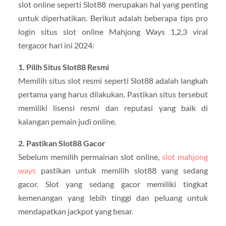
slot online seperti Slot88 merupakan hal yang penting
untuk diperhatikan. Berikut adalah beberapa tips pro
login situs slot online Mahjong Ways 1,2,3 viral
tergacor hari ini 2024:
1. Pilih Situs Slot88 Resmi
Memilih situs slot resmi seperti Slot88 adalah langkah
pertama yang harus dilakukan. Pastikan situs tersebut
memiliki lisensi resmi dan reputasi yang baik di
kalangan pemain judi online.
2. Pastikan Slot88 Gacor
Sebelum memilih permainan slot online,
slot mahjong
ways
pastikan untuk memilih slot88 yang sedang
gacor. Slot yang sedang gacor memiliki tingkat
kemenangan yang lebih tinggi dan peluang untuk
mendapatkan jackpot yang besar.