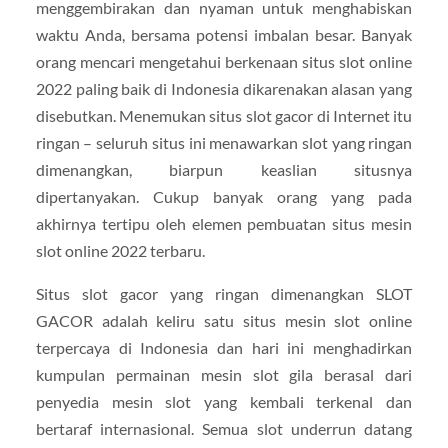
menggembirakan dan nyaman untuk menghabiskan
waktu Anda, bersama potensi imbalan besar. Banyak
orang mencari mengetahui berkenaan situs slot online
2022 paling baik di Indonesia dikarenakan alasan yang
disebutkan. Menemukan situs slot gacor di Internet itu
ringan – seluruh situs ini menawarkan slot yang ringan
dimenangkan, biarpun keaslian situsnya
dipertanyakan. Cukup banyak orang yang pada
akhirnya tertipu oleh elemen pembuatan situs mesin
slot online 2022 terbaru.
Situs slot gacor yang ringan dimenangkan SLOT
GACOR adalah keliru satu situs mesin slot online
terpercaya di Indonesia dan hari ini menghadirkan
kumpulan permainan mesin slot gila berasal dari
penyedia mesin slot yang kembali terkenal dan
bertaraf internasional. Semua slot underrun datang