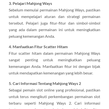
3. Pelajari Mahjong Ways
Sebelum memulai permainan Mahjong Ways, pastikan
untuk mempelajari aturan dan strategi permainan
tersebut. Pelajari juga fitur-fitur dan simbol-simbol
yang ada dalam permainan ini untuk meningkatkan
peluang kemenangan Anda.
4. Manfaatkan Fitur Scatter Hitam
Fitur scatter hitam dalam permainan Mahjong Ways
sangat penting untuk meningkatkan peluang
kemenangan Anda. Manfaatkan fitur ini dengan bijak
untuk mendapatkan kemenangan yang lebih besar.
5. Cari Informasi Tentang Mahjong Ways 2
Sebagai pemain slot online yang profesional, pastikan
untuk terus mengikuti perkembangan permainan slot
terbaru seperti Mahjong Ways 2. Cari informasi