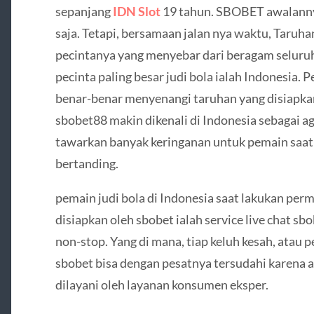
sepanjang
IDN Slot
19 tahun. SBOBET awalannya
saja. Tetapi, bersamaan jalan nya waktu, Taruh
pecintanya yang menyebar dari beragam seluruh
pecinta paling besar judi bola ialah Indonesia. 
benar-benar menyenangi taruhan yang disiapkan 
sbobet88 makin dikenali di Indonesia sebagai ag
tawarkan banyak keringanan untuk pemain saat
bertanding.
pemain judi bola di Indonesia saat lakukan per
disiapkan oleh sbobet ialah service live chat s
non-stop. Yang di mana, tiap keluh kesah, atau 
sbobet bisa dengan pesatnya tersudahi karena ad
dilayani oleh layanan konsumen eksper.