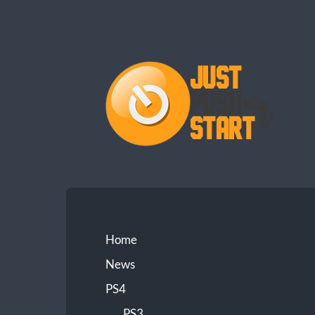
Just
Push
Start
Home
News
PS4
PS3