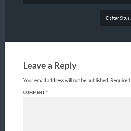
Daftar Situs
Leave a Reply
Your email address will not be published.
Required 
COMMENT
*