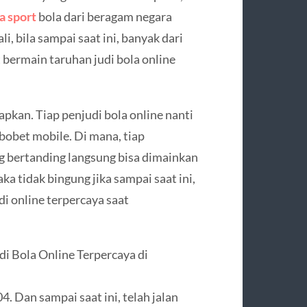
a sport
bola dari beragam negara
li, bila sampai saat ini, banyak dari
t bermain taruhan judi bola online
iapkan. Tiap penjudi bola online nanti
sbobet mobile. Di mana, tiap
g bertanding langsung bisa dimainkan
 tidak bingung jika sampai saat ini,
udi online terpercaya saat
i Bola Online Terpercaya di
 Dan sampai saat ini, telah jalan