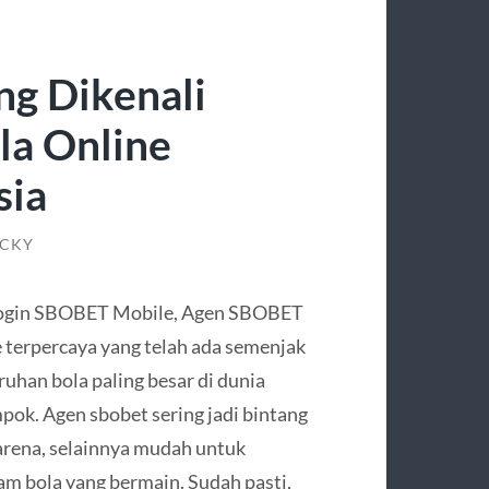
ng Dikenali
la Online
sia
ICKY
Login SBOBET Mobile, Agen SBOBET
 terpercaya yang telah ada semenjak
uhan bola paling besar di dunia
pok. Agen sbobet sering jadi bintang
karena, selainnya mudah untuk
m bola yang bermain. Sudah pasti,