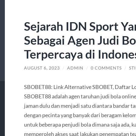
Sejarah IDN Sport Ya
Sebagai Agen Judi Bo
Terpercaya di Indone
AUGUST 6, 2023
/
ADMIN
/
0 COMMENTS
/
ST
SBOBET88: Link Alternative SBOBET, Daftar 
SBOBET88 adalah agen taruhan judi bola online
jaman dulu dan menjadi satu diantara bandar tar
dengan pecinta yang banyak dari beragam kelom
untuk beberapa penjudi bola dimana saja ada, 
memperoleh akses saat lakukan penempatan tea