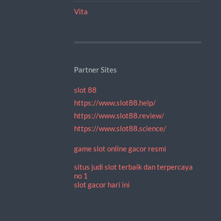
Vita
Partner Sites
slot 88
https://www.slot88.help/
https://www.slot88.review/
https://www.slot88.science/
game slot online gacor resmi
situs judi slot terbaik dan terpercaya
no 1
slot gacor hari ini