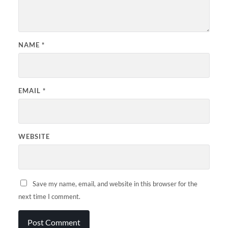
NAME
*
EMAIL
*
WEBSITE
Save my name, email, and website in this browser for the
next time I comment.