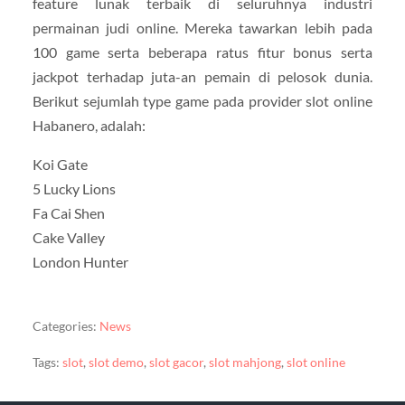
feature lunak terbaik di seluruhnya industri
permainan judi online. Mereka tawarkan lebih pada
100 game serta beberapa ratus fitur bonus serta
jackpot terhadap juta-an pemain di pelosok dunia.
Berikut sejumlah type game pada provider slot online
Habanero, adalah:
Koi Gate
5 Lucky Lions
Fa Cai Shen
Cake Valley
London Hunter
Categories:
News
Tags:
slot
,
slot demo
,
slot gacor
,
slot mahjong
,
slot online