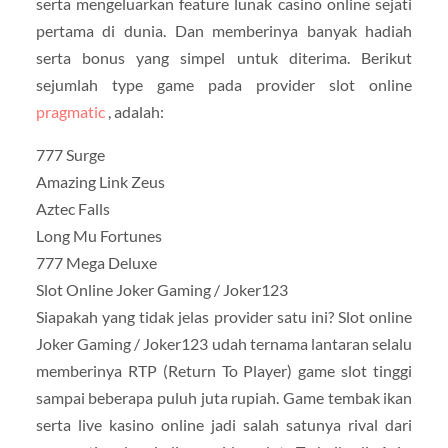
serta mengeluarkan feature lunak casino online sejati
pertama di dunia. Dan memberinya banyak hadiah
serta bonus yang simpel untuk diterima. Berikut
sejumlah type game pada provider slot online
pragmatic
, adalah:
777 Surge
Amazing Link Zeus
Aztec Falls
Long Mu Fortunes
777 Mega Deluxe
Slot Online Joker Gaming / Joker123
Siapakah yang tidak jelas provider satu ini? Slot online
Joker Gaming / Joker123 udah ternama lantaran selalu
memberinya RTP (Return To Player) game slot tinggi
sampai beberapa puluh juta rupiah. Game tembak ikan
serta live kasino online jadi salah satunya rival dari