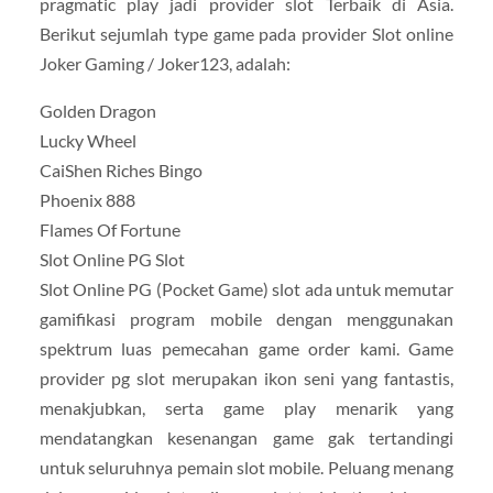
pragmatic play jadi provider slot Terbaik di Asia.
Berikut sejumlah type game pada provider Slot online
Joker Gaming / Joker123, adalah:
Golden Dragon
Lucky Wheel
CaiShen Riches Bingo
Phoenix 888
Flames Of Fortune
Slot Online PG Slot
Slot Online PG (Pocket Game) slot ada untuk memutar
gamifikasi program mobile dengan menggunakan
spektrum luas pemecahan game order kami. Game
provider pg slot merupakan ikon seni yang fantastis,
menakjubkan, serta game play menarik yang
mendatangkan kesenangan game gak tertandingi
untuk seluruhnya pemain slot mobile. Peluang menang