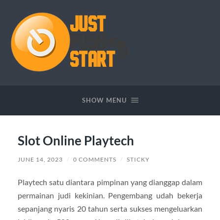
Just
Push
Start
SHOW MENU
Slot Online Playtech
JUNE 14, 2023
/
0 COMMENTS
/
STICKY
Playtech satu diantara pimpinan yang dianggap dalam
permainan judi kekinian. Pengembang udah bekerja
sepanjang nyaris 20 tahun serta sukses mengeluarkan