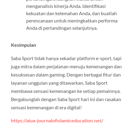
menganalisis kinerja Anda. Identifikasi
kekuatan dan kelemahan Anda, dan buatlah
perencanaan untuk meningkatkan performa
Anda di pertandingan selanjutnya.
Kesimpulan
Saba Sport tidak hanya sekadar platform e-sport, tapi
juga mitra dalam perjalanan menuju kemenangan dan
kesuksesan dalam gaming. Dengan berbagai fitur dan
layanan unggulan yang ditawarkan, Saba Sport
membawa sensasi kemenangan ke setiap pemainnya.
Bergabunglah dengan Saba Sport hari ini dan rasakan
sensasi kemenangan di era digital!
https://aiua-journalofislamiceducation.net/