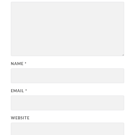
NAME
*
EMAIL
*
WEBSITE