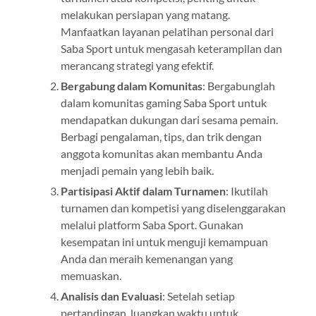
melakukan persiapan yang matang.
Manfaatkan layanan pelatihan personal dari
Saba Sport untuk mengasah keterampilan dan
merancang strategi yang efektif.
Bergabung dalam Komunitas
: Bergabunglah
dalam komunitas gaming Saba Sport untuk
mendapatkan dukungan dari sesama pemain.
Berbagi pengalaman, tips, dan trik dengan
anggota komunitas akan membantu Anda
menjadi pemain yang lebih baik.
Partisipasi Aktif dalam Turnamen
: Ikutilah
turnamen dan kompetisi yang diselenggarakan
melalui platform Saba Sport. Gunakan
kesempatan ini untuk menguji kemampuan
Anda dan meraih kemenangan yang
memuaskan.
Analisis dan Evaluasi
: Setelah setiap
pertandingan, luangkan waktu untuk