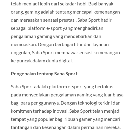
telah menjadi lebih dari sekadar hobi. Bagi banyak
orang, gaming adalah tentang mencapai kemenangan
dan merasakan sensasi prestasi. Saba Sport hadir
sebagai platform e-sport yang menghadirkan
pengalaman gaming yang mendebarkan dan
memuaskan. Dengan berbagai fitur dan layanan
unggulan, Saba Sport membawa sensasi kemenangan
ke puncak dalam dunia digital.
Pengenalan tentang Saba Sport
Saba Sport adalah platform e-sport yang berfokus
pada menyediakan pengalaman gaming yang luar biasa
bagi para penggunanya. Dengan teknologi terkini dan
komitmen terhadap inovasi, Saba Sport telah menjadi
tempat yang populer bagi ribuan gamer yang mencari
tantangan dan kesenangan dalam permainan mereka.