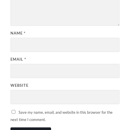
NAME
*
EMAIL
*
WEBSITE
Save my name, email, and website in this browser for the
next time I comment.