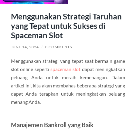
Menggunakan Strategi Taruhan
yang Tepat untuk Sukses di
Spaceman Slot
JUNE 14, 2024
/
0 COMMENTS
Menggunakan strategi yang tepat saat bermain game
slot online seperti
spaceman slot
dapat meningkatkan
peluang Anda untuk meraih kemenangan. Dalam
artikel ini, kita akan membahas beberapa strategi yang
dapat Anda terapkan untuk meningkatkan peluang
menang Anda.
Manajemen Bankroll yang Baik