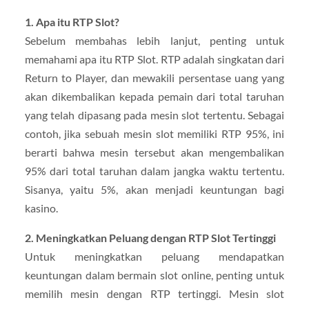
1. Apa itu RTP Slot?
Sebelum membahas lebih lanjut, penting untuk
memahami apa itu RTP Slot. RTP adalah singkatan dari
Return to Player, dan mewakili persentase uang yang
akan dikembalikan kepada pemain dari total taruhan
yang telah dipasang pada mesin slot tertentu. Sebagai
contoh, jika sebuah mesin slot memiliki RTP 95%, ini
berarti bahwa mesin tersebut akan mengembalikan
95% dari total taruhan dalam jangka waktu tertentu.
Sisanya, yaitu 5%, akan menjadi keuntungan bagi
kasino.
2. Meningkatkan Peluang dengan RTP Slot Tertinggi
Untuk meningkatkan peluang mendapatkan
keuntungan dalam bermain slot online, penting untuk
memilih mesin dengan RTP tertinggi. Mesin slot