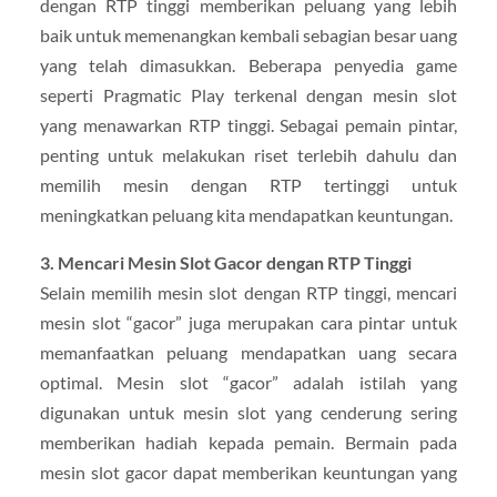
dengan RTP tinggi memberikan peluang yang lebih
baik untuk memenangkan kembali sebagian besar uang
yang telah dimasukkan. Beberapa penyedia game
seperti Pragmatic Play terkenal dengan mesin slot
yang menawarkan RTP tinggi. Sebagai pemain pintar,
penting untuk melakukan riset terlebih dahulu dan
memilih mesin dengan RTP tertinggi untuk
meningkatkan peluang kita mendapatkan keuntungan.
3. Mencari Mesin Slot Gacor dengan RTP Tinggi
Selain memilih mesin slot dengan RTP tinggi, mencari
mesin slot “gacor” juga merupakan cara pintar untuk
memanfaatkan peluang mendapatkan uang secara
optimal. Mesin slot “gacor” adalah istilah yang
digunakan untuk mesin slot yang cenderung sering
memberikan hadiah kepada pemain. Bermain pada
mesin slot gacor dapat memberikan keuntungan yang