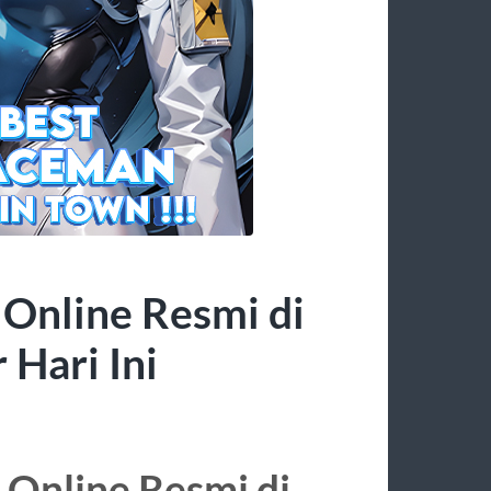
 Online Resmi di
Hari Ini
 Online Resmi di