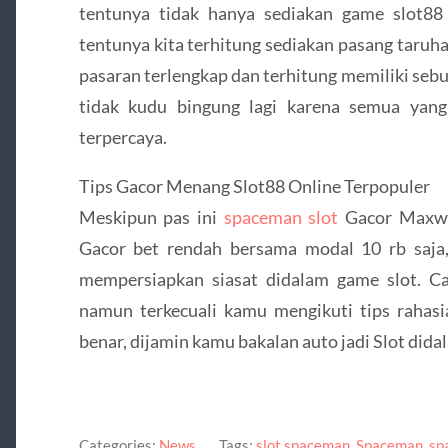
tentunya tidak hanya sediakan game slot88 
tentunya kita terhitung sediakan pasang taruh
pasaran terlengkap dan terhitung memiliki sebu
tidak kudu bingung lagi karena semua yang
terpercaya.
Tips Gacor Menang Slot88 Online Terpopuler
Meskipun pas ini
spaceman slot
Gacor Maxwin
Gacor bet rendah bersama modal 10 rb saja
mempersiapkan siasat didalam game slot. Car
namun terkecuali kamu mengikuti tips rahas
benar, dijamin kamu bakalan auto jadi Slot dida
Categories:
News
Tags:
slot spaceman
,
Spaceman
,
sp