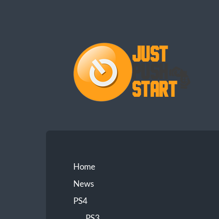
Just
Push
Start
Home
News
PS4
PS3