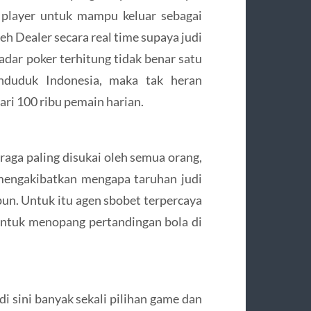
layer untuk mampu keluar sebagai
h Dealer secara real time supaya judi
adar poker terhitung tidak benar satu
nduduk Indonesia, maka tak heran
dari 100 ribu pemain harian.
aga paling disukai oleh semua orang,
mengakibatkan mengapa taruhan judi
un. Untuk itu agen sbobet terpercaya
ntuk menopang pertandingan bola di
di sini banyak sekali pilihan game dan