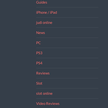
Guides
iPhone / iPad
judi online
News
PC
PS3
PS4
Reviews
Slot
slot online
Video Reviews