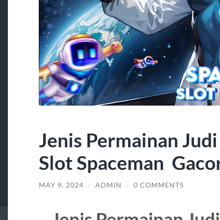
Jenis Permainan Judi
Slot Spaceman Gacor 
MAY 9, 2024
/
ADMIN
/
0 COMMENTS
Jenis Permainan Judi