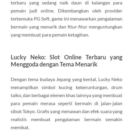
terbaru yang sedang naik daun di kalangan para
pemain judi online. Dikembangkan oleh provider
terkemuka PG Soft, game ini menawarkan pengalaman
bermain yang menarik dan fitur-fitur menguntungkan
yang membuat para pemain ketagihan.
Lucky Neko: Slot Online Terbaru yang
Menggoda dengan Tema Menarik
Dengan tema budaya Jepang yang kental, Lucky Neko
menampilkan simbol kucing keberuntungan, drum
taiko, dan berbagai elemen khas lainnya yang membuat
para pemain merasa seperti bermain di jalan-jalan
sibuk Tokyo. Grafis yang menawan dan efek suara yang
realistis membuat pengalaman bermain semakin
memikat.