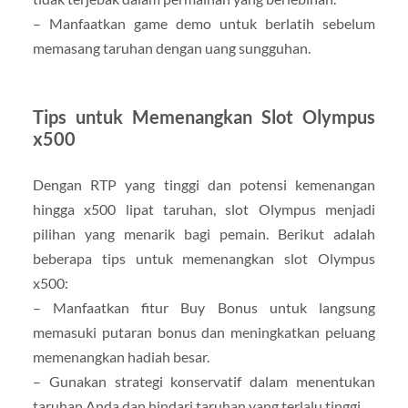
– Manfaatkan game demo untuk berlatih sebelum
memasang taruhan dengan uang sungguhan.
Tips untuk Memenangkan Slot Olympus
x500
Dengan RTP yang tinggi dan potensi kemenangan
hingga x500 lipat taruhan, slot Olympus menjadi
pilihan yang menarik bagi pemain. Berikut adalah
beberapa tips untuk memenangkan slot Olympus
x500:
– Manfaatkan fitur Buy Bonus untuk langsung
memasuki putaran bonus dan meningkatkan peluang
memenangkan hadiah besar.
– Gunakan strategi konservatif dalam menentukan
taruhan Anda dan hindari taruhan yang terlalu tinggi.