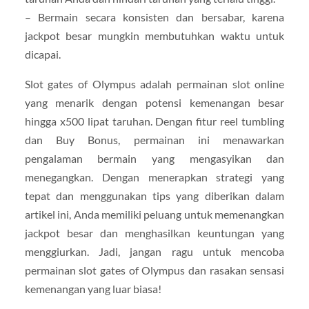
– Bermain secara konsisten dan bersabar, karena
jackpot besar mungkin membutuhkan waktu untuk
dicapai.
Slot gates of Olympus adalah permainan slot online
yang menarik dengan potensi kemenangan besar
hingga x500 lipat taruhan. Dengan fitur reel tumbling
dan Buy Bonus, permainan ini menawarkan
pengalaman bermain yang mengasyikan dan
menegangkan. Dengan menerapkan strategi yang
tepat dan menggunakan tips yang diberikan dalam
artikel ini, Anda memiliki peluang untuk memenangkan
jackpot besar dan menghasilkan keuntungan yang
menggiurkan. Jadi, jangan ragu untuk mencoba
permainan slot gates of Olympus dan rasakan sensasi
kemenangan yang luar biasa!