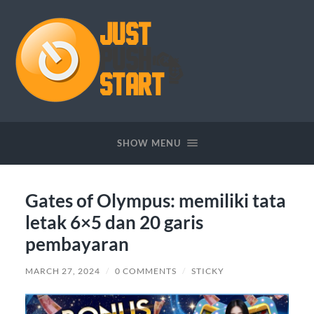
Just
Push
Start
SHOW MENU
Gates of Olympus: memiliki tata
letak 6×5 dan 20 garis
pembayaran
MARCH 27, 2024
/
0 COMMENTS
/
STICKY