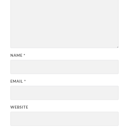
NAME
*
EMAIL
*
WEBSITE