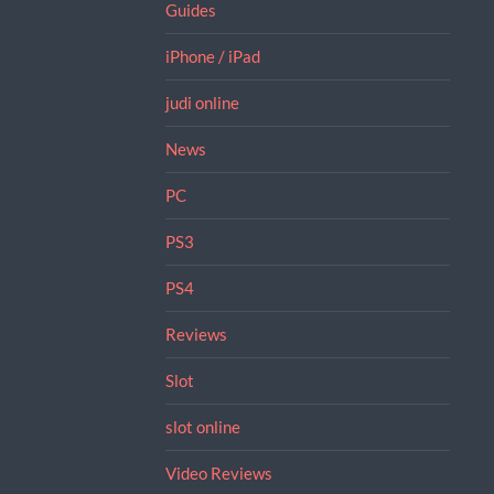
Guides
iPhone / iPad
judi online
News
PC
PS3
PS4
Reviews
Slot
slot online
Video Reviews