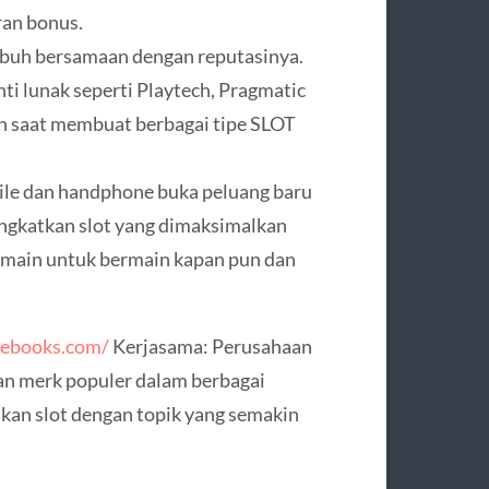
ran bonus.
mbuh bersamaan dengan reputasinya.
i lunak seperti Playtech, Pragmatic
ran saat membuat berbagai tipe SLOT
le dan handphone buka peluang baru
ingkatkan slot yang dimaksimalkan
emain untuk bermain kapan pun dan
debooks.com/
Kerjasama: Perusahaan
gan merk populer dalam berbagai
silkan slot dengan topik yang semakin