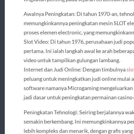
Awalnya Peningkatan: Di tahun 1970-an, tehno
memungkinkannya peningkatan mesin SLOT elect
proses elemen electronic, yang memungkinkann
Slot Video: Di tahun 1976, perusahaan judi pop
pertama. Ini ialah langkah awal ke arah beber
video untuk tampilkan gulungan lambang.
Internet dan Judi Online: Dengan timbulnya
slo
peluang untuk meningkatkan judi online mulai 
software namanya Microgaming mengeluarkan ca
jadi dasar untuk peningkatan permainan casino o
Peningkatan Tehnologi: Seiring berjalannya wak
semakin berkembang. Ini memungkinkannya pen
lebih kompleks dan menarik, dengan grafis yang 