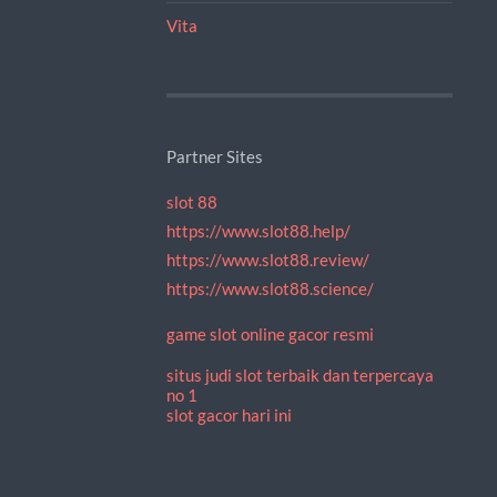
Vita
Partner Sites
slot 88
https://www.slot88.help/
https://www.slot88.review/
https://www.slot88.science/
game slot online gacor resmi
situs judi slot terbaik dan terpercaya
no 1
slot gacor hari ini