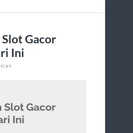
Slot Gacor
i Ini
TICKY
 Slot Gacor
i Ini