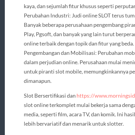
kaya, dan sejumlah fitur khusus seperti perputa
Perubahan Industri: Judi online SLOT terus tu
Banyak beberapa perusahaan pengembang pirant
Play, Pgsoft, dan banyak yang lain turut berpe
online terbaik dengan topik dan fitur yang beda.
Pengembangan dan Mobilisasi: Perubahan mobi
dalam perjudian online. Perusahaan mulai men
untuk piranti slot mobile, memungkinkannya p
dimanapun.
Slot Bersertifikasi dan
https://www.morningsi
slot online terkomplet mulai bekerja sama den
media, seperti film, acara TV, dan komik. Ini ha
lebih bervariatif dan menarik untuk slotter.