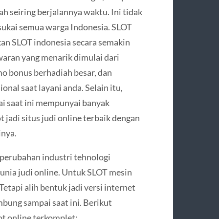
h seiring berjalannya waktu. Ini tidak
disukai semua warga Indonesia. SLOT
lkan SLOT indonesia secara semakin
aran yang menarik dimulai dari
o bonus berhadiah besar, dan
onal saat layani anda. Selain itu,
i saat ini mempunyai banyak
jadi situs judi online terbaik dengan
inya.
 perubahan industri tehnologi
unia judi online. Untuk SLOT mesin
etapi alih bentuk jadi versi internet
mbung sampai saat ini. Berikut
ot online terkomplet: