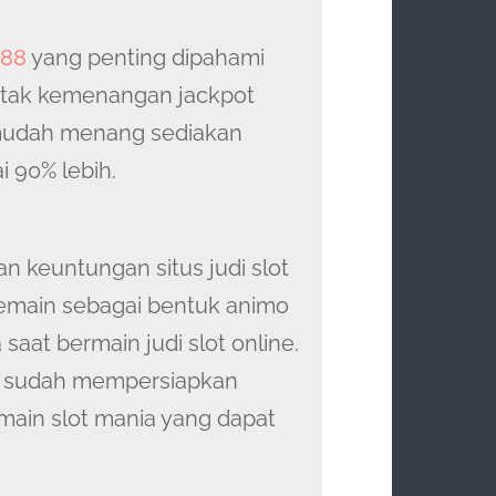
t88
yang penting dipahami
etak kemenangan jackpot
r mudah menang sediakan
i 90% lebih.
 keuntungan situs judi slot
main sebagai bentuk animo
saat bermain judi slot online.
T sudah mempersiapkan
ain slot mania yang dapat