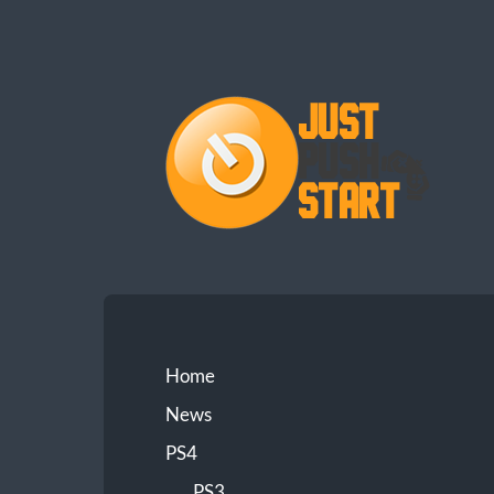
Just
Push
Start
Home
News
PS4
PS3