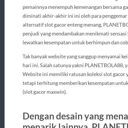
pemainnya menempuh kemenangan bersama gamp
diminati akhir-akhir ini ini oleh para pengge
alternatif slot gacor enteng menang, PLANETBO
penjudi yang mendambakan menikmati sensasi k
lewatkan kesempatan untuk berhimpun dan coba
Tak banyak website yang sanggup menyamai kei
hari ini. Salah satunya yakni PLANETBOLA88, yang
Website ini memiliki ratusan koleksi slot gaco
tetapi terhitung memberikan kesempatan unt
(slot gacor maxwin).
Dengan desain yang menari
menarik lainnya, PLANE