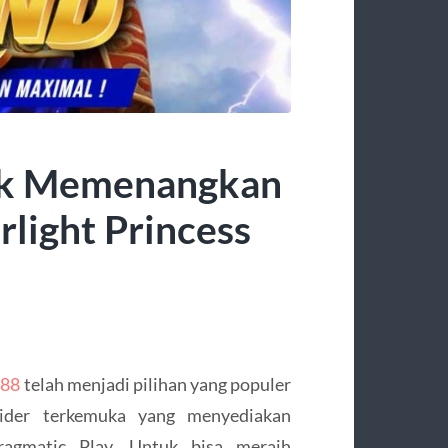
uk Memenangkan
rlight Princess
r88
telah menjadi pilihan yang populer
vider terkemuka yang menyediakan
ragmatic Play. Untuk bisa meraih