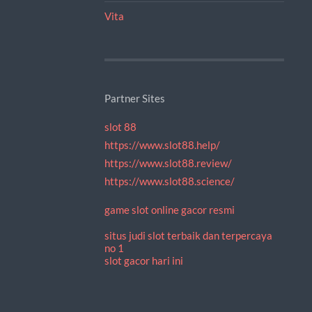
Vita
Partner Sites
slot 88
https://www.slot88.help/
https://www.slot88.review/
https://www.slot88.science/
game slot online gacor resmi
situs judi slot terbaik dan terpercaya
no 1
slot gacor hari ini