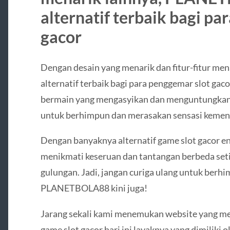
alternatif terbaik bagi pa
gacor
Dengan desain yang menarik dan fitur-fitur m
alternatif terbaik bagi para penggemar slot 
bermain yang mengasyikan dan menguntungkan.
untuk berhimpun dan merasakan sensasi kemena
Dengan banyaknya alternatif game slot gacor 
menikmati keseruan dan tantangan berbeda set
gulungan. Jadi, jangan curiga ulang untuk berh
PLANETBOLA88 kini juga!
Jarang sekali kami menemukan website yang mem
game slot gacor hari ini layaknya yang dimilik