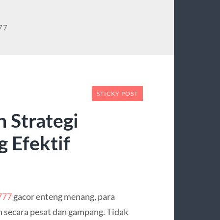
77
STICKY POST
 Strategi
 Efektif
777
gacor enteng menang, para
 secara pesat dan gampang. Tidak