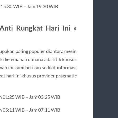
 15:30 WIB – Jam 19:30 WIB
Anti Rungkat Hari Ini »
upakan paling populer diantara mesin
iki kelemahan dimana ada titik khusus
ah ini kami berikan sedikit informasi
at hari ini khusus provider pragmatic
m 01:25 WIB – Jam 03:25 WIB
m 05:11 WIB – Jam 07:11 WIB