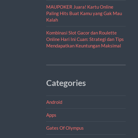
MAUPOKER Juara! Kartu Online
Paling Hits Buat Kamu yang Gak Mau
Kalah
Kombinasi Slot Gacor dan Roulette
Online Hari Ini Cuan: Strategi dan Tips
Mendapatkan Keuntungan Maksimal
Categories
Android
Apps
Gates Of Olympus