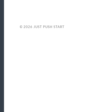
© 2026
JUST PUSH START