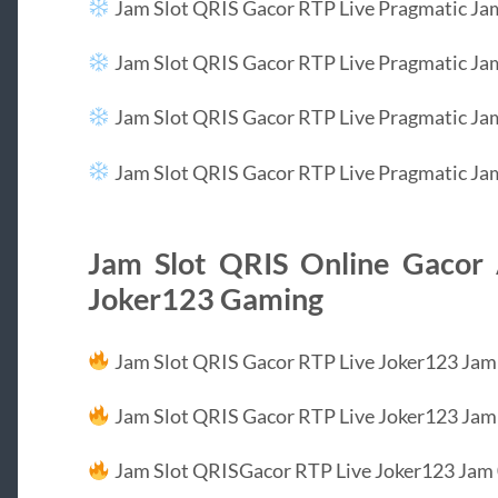
Jam Slot QRIS Gacor RTP Live Pragmatic Ja
Jam Slot QRIS Gacor RTP Live Pragmatic Ja
Jam Slot QRIS Gacor RTP Live Pragmatic Ja
Jam Slot QRIS Gacor RTP Live Pragmatic Ja
Jam Slot QRIS Online Gacor 
Joker123 Gaming
Jam Slot QRIS Gacor RTP Live Joker123 Jam
Jam Slot QRIS Gacor RTP Live Joker123 Jam
Jam Slot QRISGacor RTP Live Joker123 Jam