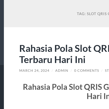
TAG:
SLOT QRIS
Rahasia Pola Slot QR
Terbaru Hari Ini
MARCH 24, 2024
/
ADMIN
/
0 COMMENTS
/
S
Rahasia Pola Slot QRIS 
Hari I