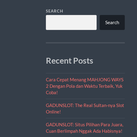
SEARCH
Search
Recent Posts
Cara Cepat Menang MAHJONG WAYS
2 Dengan Pola dan Waktu Terbaik, Yuk
Coba!
GADUNSLOT: The Real Sultan-nya Slot
Online!
GADUNSLOT: Situs Pilihan Para Juara,
Cuan Berlimpah Nggak Ada Habisnya!