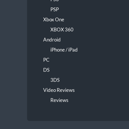
PSP
Xbox One
XBOX 360
Android
iPhone / iPad
PC
DS
3DS
Video Reviews
Reviews