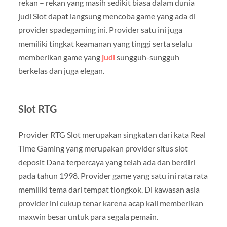
rekan – rekan yang masih sedikit biasa dalam dunia
judi Slot dapat langsung mencoba game yang ada di
provider spadegaming ini. Provider satu ini juga
memiliki tingkat keamanan yang tinggi serta selalu
memberikan game yang
judi
sungguh-sungguh
berkelas dan juga elegan.
Slot RTG
Provider RTG Slot merupakan singkatan dari kata Real
Time Gaming yang merupakan provider situs slot
deposit Dana terpercaya yang telah ada dan berdiri
pada tahun 1998. Provider game yang satu ini rata rata
memiliki tema dari tempat tiongkok. Di kawasan asia
provider ini cukup tenar karena acap kali memberikan
maxwin besar untuk para segala pemain.