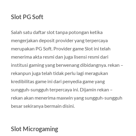
Slot PG Soft
Salah satu daftar slot tanpa potongan ketika
mengerjakan deposit provider yang terpercaya
merupakan PG Soft. Provider game Slot ini telah
menerima akta resmi dan juga lisensi resmi dari
institusi gaming yang berwenang dibidangnya. rekan –
rekanpun juga telah tidak perlu lagi meragukan
kredibilitas game ini dari penyedia game yang
sungguh-sungguh terpercaya ini. Dijamin rekan –
rekan akan menerima maxwin yang sungguh-sungguh
besar sekiranya bermain disini.
Slot Microgaming