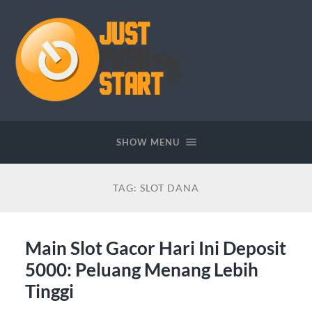
Just
Push
Start
SHOW MENU
TAG:
SLOT DANA
Main Slot Gacor Hari Ini Deposit
5000: Peluang Menang Lebih
Tinggi