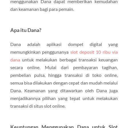
menggunakan Dana dapat memberikan kemudahan
dan keamanan bagi para pemain.
Apa itu Dana?
Dana adalah aplikasi dompet digital yang
memungkinkan penggunanya
slot deposit 10 ribu via
dana
untuk melakukan berbagai transaksi keuangan
secara online. Mulai dari pembayaran tagihan,
pembelian pulsa, hingga transaksi di toko online,
semua bisa dilakukan dengan cepat dan mudah melalui
Dana. Keamanan yang ditawarkan oleh Dana juga
menjadikannya pilihan yang tepat untuk melakukan
transaksi di situs slot online.
Keuntungan Menggunakan Dana untuk Slot