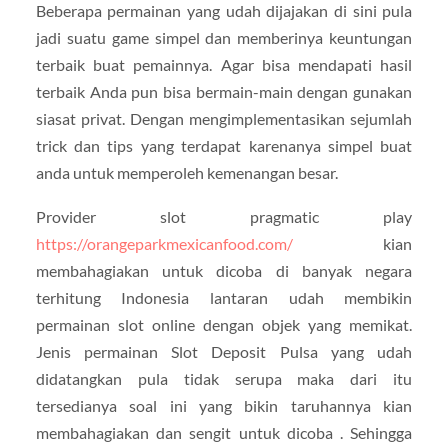
Beberapa permainan yang udah dijajakan di sini pula
jadi suatu game simpel dan memberinya keuntungan
terbaik buat pemainnya. Agar bisa mendapati hasil
terbaik Anda pun bisa bermain-main dengan gunakan
siasat privat. Dengan mengimplementasikan sejumlah
trick dan tips yang terdapat karenanya simpel buat
anda untuk memperoleh kemenangan besar.
Provider slot pragmatic play
https://orangeparkmexicanfood.com/
kian
membahagiakan untuk dicoba di banyak negara
terhitung Indonesia lantaran udah membikin
permainan slot online dengan objek yang memikat.
Jenis permainan Slot Deposit Pulsa yang udah
didatangkan pula tidak serupa maka dari itu
tersedianya soal ini yang bikin taruhannya kian
membahagiakan dan sengit untuk dicoba . Sehingga