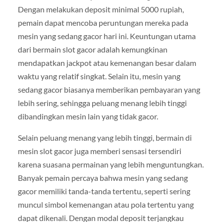
Dengan melakukan deposit minimal 5000 rupiah,
pemain dapat mencoba peruntungan mereka pada
mesin yang sedang gacor hari ini. Keuntungan utama
dari bermain slot gacor adalah kemungkinan
mendapatkan jackpot atau kemenangan besar dalam
waktu yang relatif singkat. Selain itu, mesin yang
sedang gacor biasanya memberikan pembayaran yang
lebih sering, sehingga peluang menang lebih tinggi
dibandingkan mesin lain yang tidak gacor.
Selain peluang menang yang lebih tinggi, bermain di
mesin slot gacor juga memberi sensasi tersendiri
karena suasana permainan yang lebih menguntungkan.
Banyak pemain percaya bahwa mesin yang sedang
gacor memiliki tanda-tanda tertentu, seperti sering
muncul simbol kemenangan atau pola tertentu yang
dapat dikenali. Dengan modal deposit terjangkau