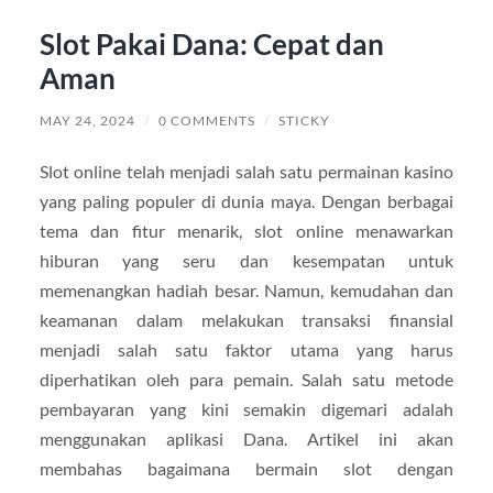
Slot Pakai Dana: Cepat dan
Aman
MAY 24, 2024
/
0 COMMENTS
/
STICKY
Slot online telah menjadi salah satu permainan kasino
yang paling populer di dunia maya. Dengan berbagai
tema dan fitur menarik, slot online menawarkan
hiburan yang seru dan kesempatan untuk
memenangkan hadiah besar. Namun, kemudahan dan
keamanan dalam melakukan transaksi finansial
menjadi salah satu faktor utama yang harus
diperhatikan oleh para pemain. Salah satu metode
pembayaran yang kini semakin digemari adalah
menggunakan aplikasi Dana. Artikel ini akan
membahas bagaimana bermain slot dengan