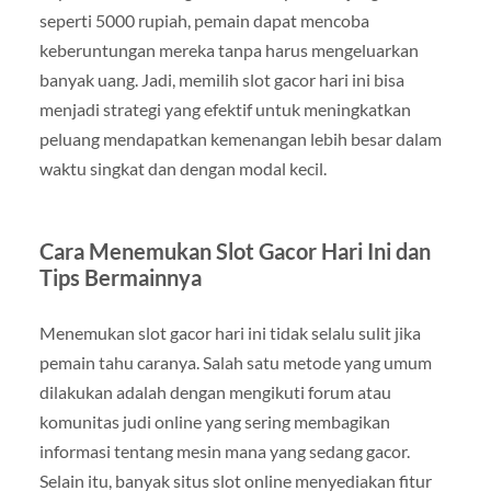
seperti 5000 rupiah, pemain dapat mencoba
keberuntungan mereka tanpa harus mengeluarkan
banyak uang. Jadi, memilih slot gacor hari ini bisa
menjadi strategi yang efektif untuk meningkatkan
peluang mendapatkan kemenangan lebih besar dalam
waktu singkat dan dengan modal kecil.
Cara Menemukan Slot Gacor Hari Ini dan
Tips Bermainnya
Menemukan slot gacor hari ini tidak selalu sulit jika
pemain tahu caranya. Salah satu metode yang umum
dilakukan adalah dengan mengikuti forum atau
komunitas judi online yang sering membagikan
informasi tentang mesin mana yang sedang gacor.
Selain itu, banyak situs slot online menyediakan fitur