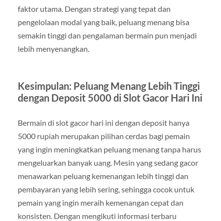
faktor utama. Dengan strategi yang tepat dan
pengelolaan modal yang baik, peluang menang bisa
semakin tinggi dan pengalaman bermain pun menjadi
lebih menyenangkan.
Kesimpulan: Peluang Menang Lebih Tinggi
dengan Deposit 5000 di Slot Gacor Hari Ini
Bermain di slot gacor hari ini dengan deposit hanya
5000 rupiah merupakan pilihan cerdas bagi pemain
yang ingin meningkatkan peluang menang tanpa harus
mengeluarkan banyak uang. Mesin yang sedang gacor
menawarkan peluang kemenangan lebih tinggi dan
pembayaran yang lebih sering, sehingga cocok untuk
pemain yang ingin meraih kemenangan cepat dan
konsisten. Dengan mengikuti informasi terbaru