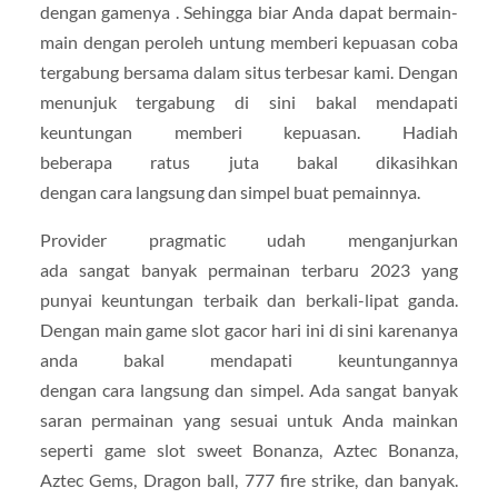
dengan gamenya . Sehingga biar Anda dapat bermain-
main dengan peroleh untung memberi kepuasan coba
tergabung bersama dalam situs terbesar kami. Dengan
menunjuk tergabung di sini bakal mendapati
keuntungan memberi kepuasan. Hadiah
beberapa ratus juta bakal dikasihkan
dengan cara langsung dan simpel buat pemainnya.
Provider pragmatic udah menganjurkan
ada sangat banyak permainan terbaru 2023 yang
punyai keuntungan terbaik dan berkali-lipat ganda.
Dengan main game slot gacor hari ini di sini karenanya
anda bakal mendapati keuntungannya
dengan cara langsung dan simpel. Ada sangat banyak
saran permainan yang sesuai untuk Anda mainkan
seperti game slot sweet Bonanza, Aztec Bonanza,
Aztec Gems, Dragon ball, 777 fire strike, dan banyak.