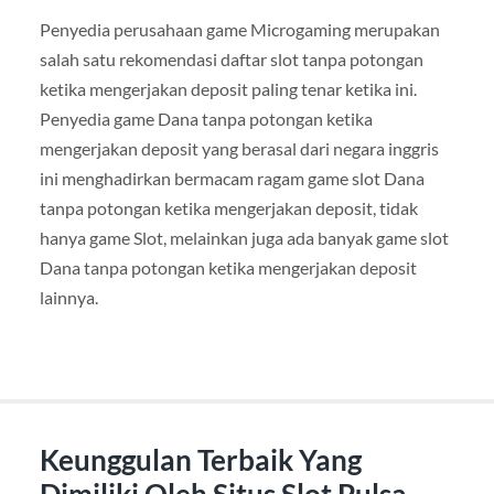
Penyedia perusahaan game Microgaming merupakan
salah satu rekomendasi daftar slot tanpa potongan
ketika mengerjakan deposit paling tenar ketika ini.
Penyedia game Dana tanpa potongan ketika
mengerjakan deposit yang berasal dari negara inggris
ini menghadirkan bermacam ragam game slot Dana
tanpa potongan ketika mengerjakan deposit, tidak
hanya game Slot, melainkan juga ada banyak game slot
Dana tanpa potongan ketika mengerjakan deposit
lainnya.
Keunggulan Terbaik Yang