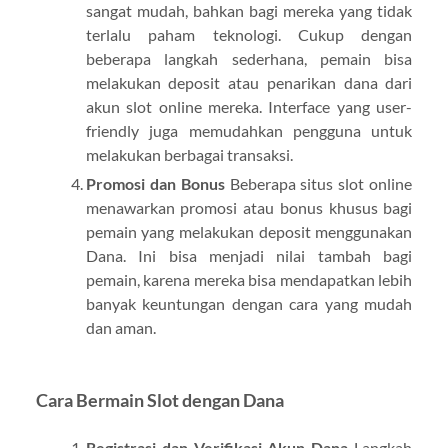
sangat mudah, bahkan bagi mereka yang tidak
terlalu paham teknologi. Cukup dengan
beberapa langkah sederhana, pemain bisa
melakukan deposit atau penarikan dana dari
akun slot online mereka. Interface yang user-
friendly juga memudahkan pengguna untuk
melakukan berbagai transaksi.
Promosi dan Bonus
Beberapa situs slot online
menawarkan promosi atau bonus khusus bagi
pemain yang melakukan deposit menggunakan
Dana. Ini bisa menjadi nilai tambah bagi
pemain, karena mereka bisa mendapatkan lebih
banyak keuntungan dengan cara yang mudah
dan aman.
Cara Bermain Slot dengan Dana
Registrasi dan Verifikasi Akun Dana
Langkah