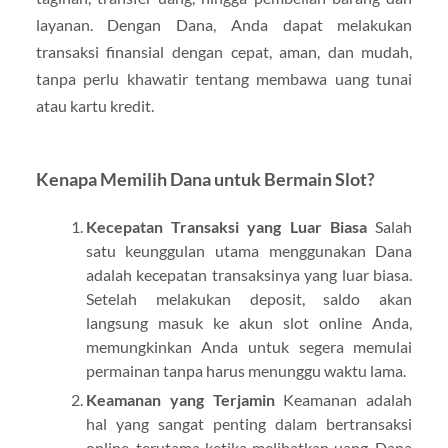
layanan. Dengan Dana, Anda dapat melakukan
transaksi finansial dengan cepat, aman, dan mudah,
tanpa perlu khawatir tentang membawa uang tunai
atau kartu kredit.
Kenapa Memilih Dana untuk Bermain Slot?
Kecepatan Transaksi yang Luar Biasa
Salah
satu keunggulan utama menggunakan Dana
adalah kecepatan transaksinya yang luar biasa.
Setelah melakukan deposit, saldo akan
langsung masuk ke akun slot online Anda,
memungkinkan Anda untuk segera memulai
permainan tanpa harus menunggu waktu lama.
Keamanan yang Terjamin
Keamanan adalah
hal yang sangat penting dalam bertransaksi
online, terutama ketika melibatkan uang. Dana