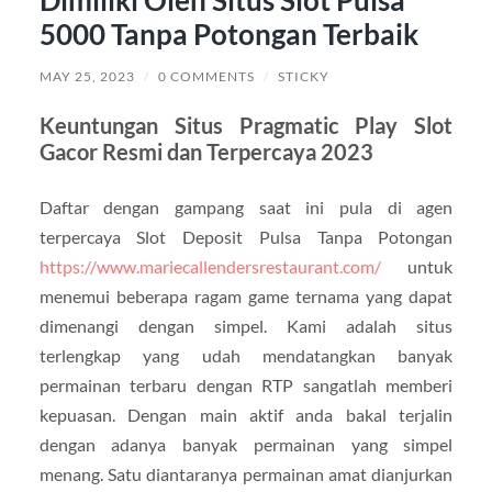
Dimiliki Oleh Situs Slot Pulsa
5000 Tanpa Potongan Terbaik
MAY 25, 2023
/
0 COMMENTS
/
STICKY
Keuntungan Situs Pragmatic Play Slot
Gacor Resmi dan Terpercaya 2023
Daftar dengan gampang saat ini pula di agen
terpercaya Slot Deposit Pulsa Tanpa Potongan
https://www.mariecallendersrestaurant.com/
untuk
menemui beberapa ragam game ternama yang dapat
dimenangi dengan simpel. Kami adalah situs
terlengkap yang udah mendatangkan banyak
permainan terbaru dengan RTP sangatlah memberi
kepuasan. Dengan main aktif anda bakal terjalin
dengan adanya banyak permainan yang simpel
menang. Satu diantaranya permainan amat dianjurkan