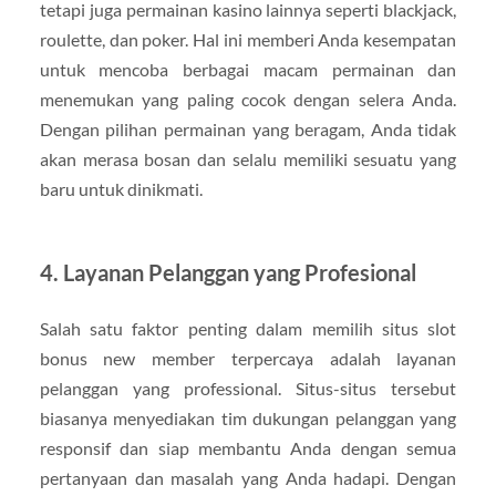
tetapi juga permainan kasino lainnya seperti blackjack,
roulette, dan poker. Hal ini memberi Anda kesempatan
untuk mencoba berbagai macam permainan dan
menemukan yang paling cocok dengan selera Anda.
Dengan pilihan permainan yang beragam, Anda tidak
akan merasa bosan dan selalu memiliki sesuatu yang
baru untuk dinikmati.
4. Layanan Pelanggan yang Profesional
Salah satu faktor penting dalam memilih situs slot
bonus new member terpercaya adalah layanan
pelanggan yang professional. Situs-situs tersebut
biasanya menyediakan tim dukungan pelanggan yang
responsif dan siap membantu Anda dengan semua
pertanyaan dan masalah yang Anda hadapi. Dengan