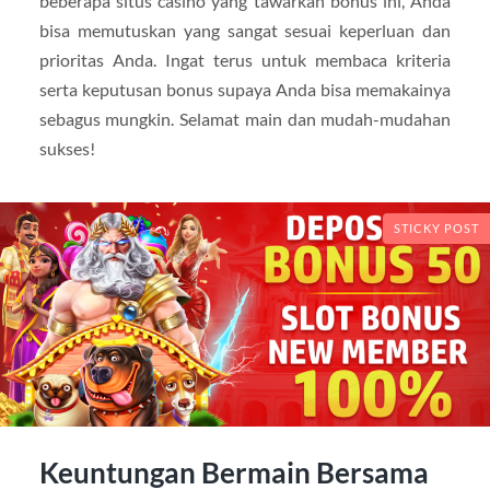
beberapa situs casino yang tawarkan bonus ini, Anda
bisa memutuskan yang sangat sesuai keperluan dan
prioritas Anda. Ingat terus untuk membaca kriteria
serta keputusan bonus supaya Anda bisa memakainya
sebagus mungkin. Selamat main dan mudah-mudahan
sukses!
STICKY POST
Keuntungan Bermain Bersama