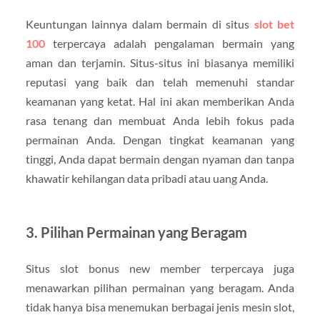
Keuntungan lainnya dalam bermain di situs
slot bet
100
terpercaya adalah pengalaman bermain yang
aman dan terjamin. Situs-situs ini biasanya memiliki
reputasi yang baik dan telah memenuhi standar
keamanan yang ketat. Hal ini akan memberikan Anda
rasa tenang dan membuat Anda lebih fokus pada
permainan Anda. Dengan tingkat keamanan yang
tinggi, Anda dapat bermain dengan nyaman dan tanpa
khawatir kehilangan data pribadi atau uang Anda.
3. Pilihan Permainan yang Beragam
Situs slot bonus new member terpercaya juga
menawarkan pilihan permainan yang beragam. Anda
tidak hanya bisa menemukan berbagai jenis mesin slot,