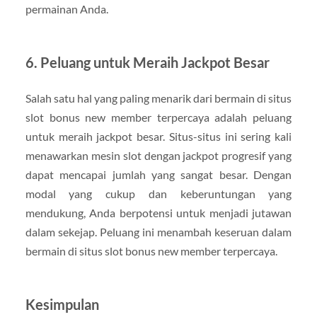
permainan Anda.
6. Peluang untuk Meraih Jackpot Besar
Salah satu hal yang paling menarik dari bermain di situs
slot bonus new member terpercaya adalah peluang
untuk meraih jackpot besar. Situs-situs ini sering kali
menawarkan mesin slot dengan jackpot progresif yang
dapat mencapai jumlah yang sangat besar. Dengan
modal yang cukup dan keberuntungan yang
mendukung, Anda berpotensi untuk menjadi jutawan
dalam sekejap. Peluang ini menambah keseruan dalam
bermain di situs slot bonus new member terpercaya.
Kesimpulan