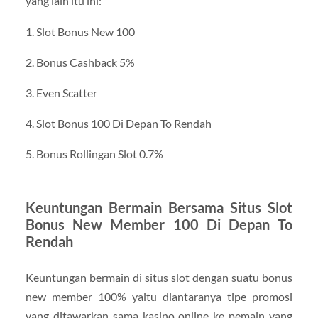
yang lain itu ini:
1. Slot Bonus New 100
2. Bonus Cashback 5%
3. Even Scatter
4. Slot Bonus 100 Di Depan To Rendah
5. Bonus Rollingan Slot 0.7%
Keuntungan Bermain Bersama Situs Slot
Bonus New Member 100 Di Depan To
Rendah
Keuntungan bermain di situs slot dengan suatu bonus
new member 100% yaitu diantaranya tipe promosi
yang ditawarkan sama kasino online ke pemain yang