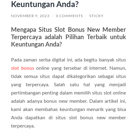
Keuntungan Anda?
NOVEMBER 9, 2023
/
0 COMMENTS
/
STICKY
Mengapa Situs Slot Bonus New Member
Terpercaya adalah Pilihan Terbaik untuk
Keuntungan Anda?
Pada zaman serba digital ini, ada begitu banyak situs
slot bonus
online yang tersebar di internet. Namun,
tidak semua situs dapat dikategorikan sebagai situs
yang terpercaya. Salah satu hal yang menjadi
pertimbangan penting dalam memilih situs slot online
adalah adanya bonus new member. Dalam artikel ini,
kami akan membahas keuntungan menarik yang bisa
Anda dapatkan di situs slot bonus new member
terpercaya.