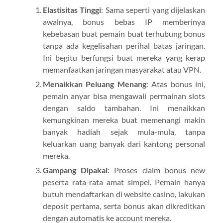
Elastisitas Tinggi
: Sama seperti yang dijelaskan
awalnya, bonus bebas IP memberinya
kebebasan buat pemain buat terhubung bonus
tanpa ada kegelisahan perihal batas jaringan.
Ini begitu berfungsi buat mereka yang kerap
memanfaatkan jaringan masyarakat atau VPN.
Menaikkan Peluang Menang
: Atas bonus ini,
pemain anyar bisa mengawali permainan slots
dengan saldo tambahan. Ini menaikkan
kemungkinan mereka buat memenangi makin
banyak hadiah sejak mula-mula, tanpa
keluarkan uang banyak dari kantong personal
mereka.
Gampang Dipakai
: Proses claim bonus new
peserta rata-rata amat simpel. Pemain hanya
butuh mendaftarkan di website casino, lakukan
deposit pertama, serta bonus akan dikreditkan
dengan automatis ke account mereka.