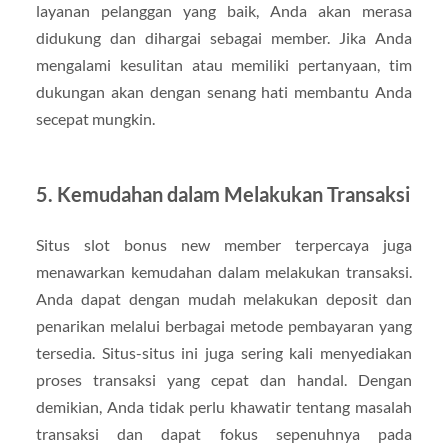
layanan pelanggan yang baik, Anda akan merasa
didukung dan dihargai sebagai member. Jika Anda
mengalami kesulitan atau memiliki pertanyaan, tim
dukungan akan dengan senang hati membantu Anda
secepat mungkin.
5. Kemudahan dalam Melakukan Transaksi
Situs slot bonus new member terpercaya juga
menawarkan kemudahan dalam melakukan transaksi.
Anda dapat dengan mudah melakukan deposit dan
penarikan melalui berbagai metode pembayaran yang
tersedia. Situs-situs ini juga sering kali menyediakan
proses transaksi yang cepat dan handal. Dengan
demikian, Anda tidak perlu khawatir tentang masalah
transaksi dan dapat fokus sepenuhnya pada