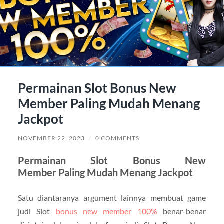
Permainan Slot Bonus New
Member Paling Mudah Menang
Jackpot
NOVEMBER 22, 2023
/
0 COMMENTS
Permainan Slot Bonus New
Member Paling Mudah Menang Jackpot
Satu diantaranya argument lainnya membuat game
judi Slot
bonus new member 100%
benar-benar