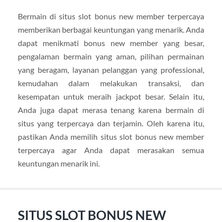
Bermain di situs slot bonus new member terpercaya
memberikan berbagai keuntungan yang menarik. Anda
dapat menikmati bonus new member yang besar,
pengalaman bermain yang aman, pilihan permainan
yang beragam, layanan pelanggan yang professional,
kemudahan dalam melakukan transaksi, dan
kesempatan untuk meraih jackpot besar. Selain itu,
Anda juga dapat merasa tenang karena bermain di
situs yang terpercaya dan terjamin. Oleh karena itu,
pastikan Anda memilih situs slot bonus new member
terpercaya agar Anda dapat merasakan semua
keuntungan menarik ini.
SITUS SLOT BONUS NEW