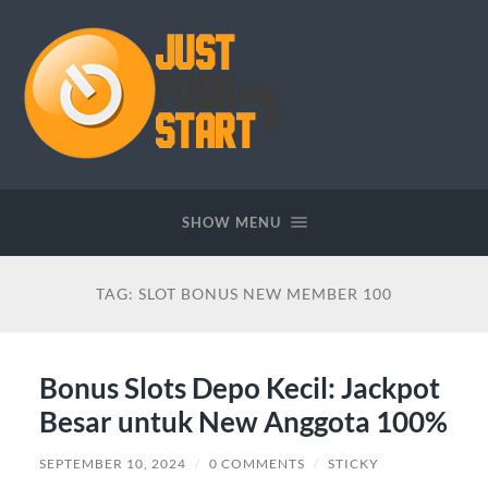
Just
Push
Start
SHOW MENU
TAG:
SLOT BONUS NEW MEMBER 100
Bonus Slots Depo Kecil: Jackpot
Besar untuk New Anggota 100%
SEPTEMBER 10, 2024
/
0 COMMENTS
/
STICKY