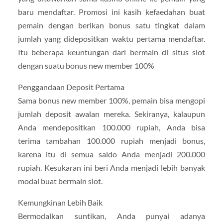
baru mendaftar. Promosi ini kasih kefaedahan buat
pemain dengan berikan bonus satu tingkat dalam
jumlah yang didepositkan waktu pertama mendaftar.
Itu beberapa keuntungan dari bermain di situs slot
dengan suatu bonus new member 100%
Penggandaan Deposit Pertama
Sama bonus new member 100%, pemain bisa mengopi
jumlah deposit awalan mereka. Sekiranya, kalaupun
Anda mendepositkan 100.000 rupiah, Anda bisa
terima tambahan 100.000 rupiah menjadi bonus,
karena itu di semua saldo Anda menjadi 200.000
rupiah. Kesukaran ini beri Anda menjadi lebih banyak
modal buat bermain slot.
Kemungkinan Lebih Baik
Bermodalkan suntikan, Anda punyai adanya