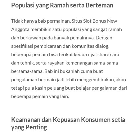
Populasi yang Ramah serta Berteman
Tidak hanya bab permainan, Situs Slot Bonus New
Anggota membikin satu populasi yang sangat ramah
dan berkawan pada banyak pemainnya. Dengan
spesifikasi pembicaraan dan komunitas dialog,
beberapa pemain bisa terikat kedua nya, share cara
dan tehnik, serta rayakan kemenangan sama-sama
bersama-sama. Bab ini bukanlah cuma buat
pengalaman bermain jadi lebih menggembirakan, akan
tetapi pula kasih peluang buat belajar pengalaman dari
beberapa pemain yang lain.
Keamanan dan Kepuasan Konsumen setia
yang Penting