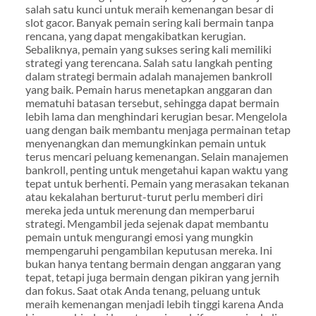
salah satu kunci untuk meraih kemenangan besar di
slot gacor. Banyak pemain sering kali bermain tanpa
rencana, yang dapat mengakibatkan kerugian.
Sebaliknya, pemain yang sukses sering kali memiliki
strategi yang terencana. Salah satu langkah penting
dalam strategi bermain adalah manajemen bankroll
yang baik. Pemain harus menetapkan anggaran dan
mematuhi batasan tersebut, sehingga dapat bermain
lebih lama dan menghindari kerugian besar. Mengelola
uang dengan baik membantu menjaga permainan tetap
menyenangkan dan memungkinkan pemain untuk
terus mencari peluang kemenangan. Selain manajemen
bankroll, penting untuk mengetahui kapan waktu yang
tepat untuk berhenti. Pemain yang merasakan tekanan
atau kekalahan berturut-turut perlu memberi diri
mereka jeda untuk merenung dan memperbarui
strategi. Mengambil jeda sejenak dapat membantu
pemain untuk mengurangi emosi yang mungkin
mempengaruhi pengambilan keputusan mereka. Ini
bukan hanya tentang bermain dengan anggaran yang
tepat, tetapi juga bermain dengan pikiran yang jernih
dan fokus. Saat otak Anda tenang, peluang untuk
meraih kemenangan menjadi lebih tinggi karena Anda