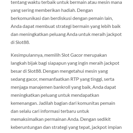
tentang waktu terbaik untuk bermain atau mesin mana
yang sering memberikan hadiah. Dengan
berkomunikasi dan berdiskusi dengan pemain lain,
Anda dapat membuat strategi bermain yang lebih baik
dan meningkatkan peluang Anda untuk meraih jackpot
di Slot88.
Kesimpulannya, memilih Slot Gacor merupakan
langkah bijak bagi siapapun yang ingin meraih jackpot
besar di Slot88. Dengan mengetahui mesin yang
sedang gacor, memanfaatkan RTP yang tinggi, serta
menjaga manajemen bankroll yang baik, Anda dapat
meningkatkan peluang untuk mendapatkan
kemenangan. Jadilah bagian dari komunitas pemain
dan selalu cari informasi terbaru untuk
memaksimalkan permainan Anda. Dengan sedikit
keberuntungan dan strategi yang tepat, jackpot impian