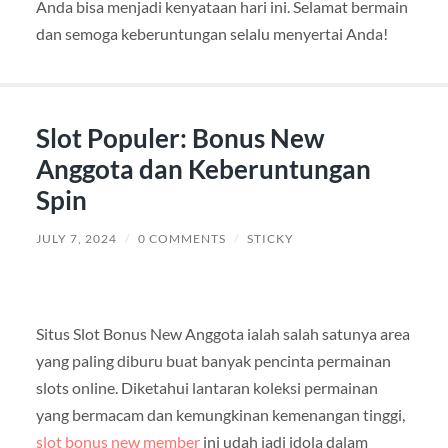
Anda bisa menjadi kenyataan hari ini. Selamat bermain
dan semoga keberuntungan selalu menyertai Anda!
Slot Populer: Bonus New
Anggota dan Keberuntungan
Spin
JULY 7, 2024
/
0 COMMENTS
/
STICKY
Situs Slot Bonus New Anggota ialah salah satunya area
yang paling diburu buat banyak pencinta permainan
slots online. Diketahui lantaran koleksi permainan
yang bermacam dan kemungkinan kemenangan tinggi,
slot bonus new member
ini udah jadi idola dalam