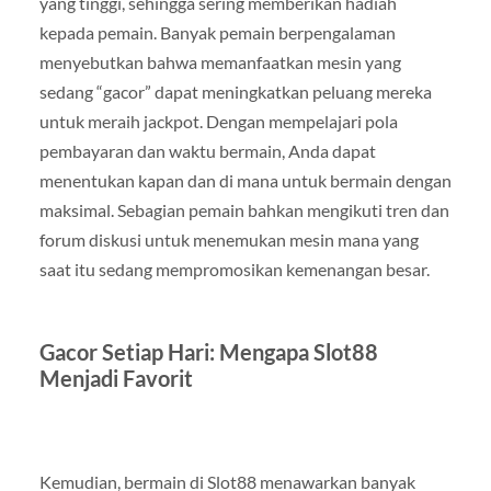
yang tinggi, sehingga sering memberikan hadiah
kepada pemain. Banyak pemain berpengalaman
menyebutkan bahwa memanfaatkan mesin yang
sedang “gacor” dapat meningkatkan peluang mereka
untuk meraih jackpot. Dengan mempelajari pola
pembayaran dan waktu bermain, Anda dapat
menentukan kapan dan di mana untuk bermain dengan
maksimal. Sebagian pemain bahkan mengikuti tren dan
forum diskusi untuk menemukan mesin mana yang
saat itu sedang mempromosikan kemenangan besar.
Gacor Setiap Hari: Mengapa Slot88
Menjadi Favorit
Kemudian, bermain di Slot88 menawarkan banyak