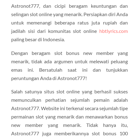
Astronot777, dan cicipi beragam keuntungan dan
selingan slot online yang menarik. Persiapkan diri Anda
untuk memenangi beberapa ratus juta rupiah dan
jadilah sisi dari komunitas slot online
hbtlyrics.com
paling besar di Indonesia.
Dengan beragam slot bonus new member yang
menarik, tidak ada argumen untuk melewati peluang
emas ini. Bersatulah saat ini dan tunjukkan
peruntungan Anda di Astronot777!
Salah satunya situs slot online yang berhasil sukses
memunculkan perhatian sejumlah pemain adalah
Astronot777. Website ini terkenal secara sejumlah tipe
permainan slot yang menarik dan menawarkan bonus
new member yang menarik. Tidak hanya itu,
Astronot777 juga memberikannya slot bonus 100