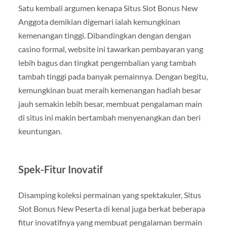
Satu kembali argumen kenapa Situs Slot Bonus New
Anggota demikian digemari ialah kemungkinan
kemenangan tinggi. Dibandingkan dengan dengan
casino formal, website ini tawarkan pembayaran yang
lebih bagus dan tingkat pengembalian yang tambah
tambah tinggi pada banyak pemainnya. Dengan begitu,
kemungkinan buat meraih kemenangan hadiah besar
jauh semakin lebih besar, membuat pengalaman main
di situs ini makin bertambah menyenangkan dan beri
keuntungan.
Spek-Fitur Inovatif
Disamping koleksi permainan yang spektakuler, Situs
Slot Bonus New Peserta di kenal juga berkat beberapa
fitur inovatifnya yang membuat pengalaman bermain