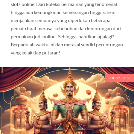
slots online. Dari koleksi permainan yang fenomenal
hingga ada kemungkinan kemenangan tinggi, site ini
menjajakan semuanya yang diperlukan beberapa
pemain buat merasai kehebohan dan keuntungan dari
permainan judi online . Sehingga, nantikan apalagi?
Berpadulah waktu ini dan merasai sendiri peruntungan
yang kelak tiap putaran!
STICKY POST