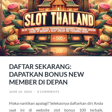
DAFTAR SEKARANG:
DAPATKAN BONUS NEW
MEMBER DI DEPAN
JUNE 10, 2024
/
0 COMMENTS
Maka nantikan apalagi? Selekasnya daftarkan diri Anda
saat ini di website slot bonus 100 terbaik,