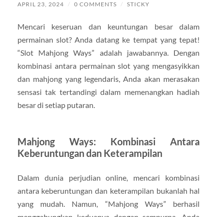
APRIL 23, 2024
/
0 COMMENTS
/
STICKY
Mencari keseruan dan keuntungan besar dalam
permainan slot? Anda datang ke tempat yang tepat!
“Slot Mahjong Ways” adalah jawabannya. Dengan
kombinasi antara permainan slot yang mengasyikkan
dan mahjong yang legendaris, Anda akan merasakan
sensasi tak tertandingi dalam memenangkan hadiah
besar di setiap putaran.
Mahjong Ways: Kombinasi Antara
Keberuntungan dan Keterampilan
Dalam dunia perjudian online, mencari kombinasi
antara keberuntungan dan keterampilan bukanlah hal
yang mudah. Namun, “Mahjong Ways” berhasil
menggabungkan keduanya dengan sempurna. Anda