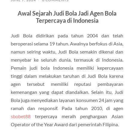
Awal Sejarah Judi Bola Jadi Agen Bola
Terpercaya di Indonesia
Judi Bola didirikan pada tahun 2004 dan telah
beroperasi selama 19 tahun. Awalnya berfokus di Asia,
namun seiring waktu, Judi Bola semakin dikenal dan
menyebar ke seluruh dunia, termasuk di Indonesia.
Pemain judi bola Indonesia memiliki kepercayaan
tinggi dalam melakukan taruhan di Judi Bola karena
agen tersebut memiliki reputasi pembayaran
kemenangan yang dapat diandalkan. Selain itu, Judi
Bola juga menyediakan layanan konsumen 24 jam yang
ramah dan responsif. Pada tahun 2010, di agen
sbobet88
terpercaya meraih penghargaan Asian
Operator of the Year Award dari pemerintah Filipina.