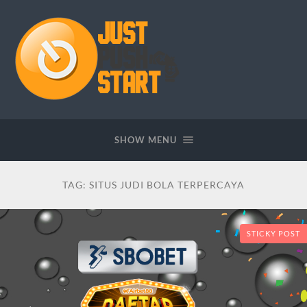
Just
Push
Start
SHOW MENU
TAG:
SITUS JUDI BOLA TERPERCAYA
STICKY POST