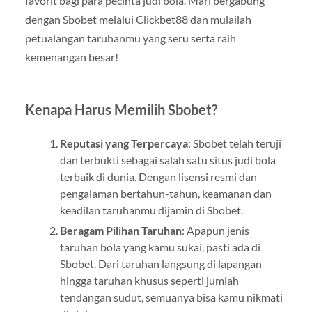
favorit bagi para pecinta judi bola. Mari bergabung
dengan Sbobet melalui Clickbet88 dan mulailah
petualangan taruhanmu yang seru serta raih
kemenangan besar!
Kenapa Harus Memilih Sbobet?
Reputasi yang Terpercaya
: Sbobet telah teruji
dan terbukti sebagai salah satu situs judi bola
terbaik di dunia. Dengan lisensi resmi dan
pengalaman bertahun-tahun, keamanan dan
keadilan taruhanmu dijamin di Sbobet.
Beragam Pilihan Taruhan
: Apapun jenis
taruhan bola yang kamu sukai, pasti ada di
Sbobet. Dari taruhan langsung di lapangan
hingga taruhan khusus seperti jumlah
tendangan sudut, semuanya bisa kamu nikmati