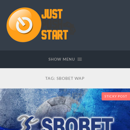
Just
Push
Start
SHOW MENU
TAG:
SBOBET WAP
STICKY POST