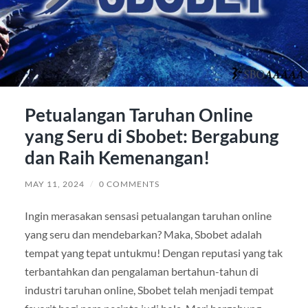
Petualangan Taruhan Online
yang Seru di Sbobet: Bergabung
dan Raih Kemenangan!
MAY 11, 2024
/
0 COMMENTS
Ingin merasakan sensasi petualangan taruhan online
yang seru dan mendebarkan? Maka, Sbobet adalah
tempat yang tepat untukmu! Dengan reputasi yang tak
terbantahkan dan pengalaman bertahun-tahun di
industri taruhan online, Sbobet telah menjadi tempat