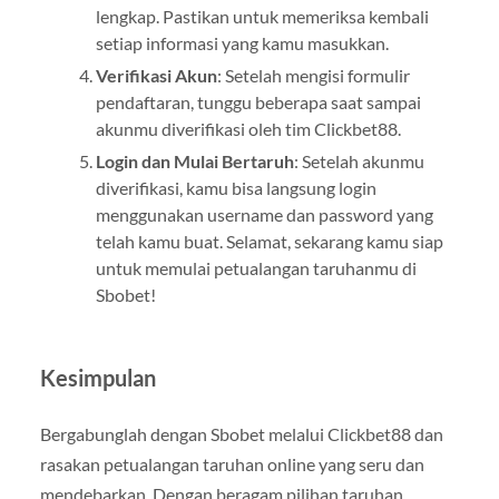
lengkap. Pastikan untuk memeriksa kembali
setiap informasi yang kamu masukkan.
Verifikasi Akun
: Setelah mengisi formulir
pendaftaran, tunggu beberapa saat sampai
akunmu diverifikasi oleh tim Clickbet88.
Login dan Mulai Bertaruh
: Setelah akunmu
diverifikasi, kamu bisa langsung login
menggunakan username dan password yang
telah kamu buat. Selamat, sekarang kamu siap
untuk memulai petualangan taruhanmu di
Sbobet!
Kesimpulan
Bergabunglah dengan Sbobet melalui Clickbet88 dan
rasakan petualangan taruhan online yang seru dan
mendebarkan. Dengan beragam pilihan taruhan,