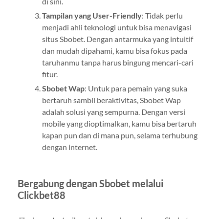
di sini.
Tampilan yang User-Friendly
: Tidak perlu
menjadi ahli teknologi untuk bisa menavigasi
situs Sbobet. Dengan antarmuka yang intuitif
dan mudah dipahami, kamu bisa fokus pada
taruhanmu tanpa harus bingung mencari-cari
fitur.
Sbobet Wap
: Untuk para pemain yang suka
bertaruh sambil beraktivitas, Sbobet Wap
adalah solusi yang sempurna. Dengan versi
mobile yang dioptimalkan, kamu bisa bertaruh
kapan pun dan di mana pun, selama terhubung
dengan internet.
Bergabung dengan Sbobet melalui
Clickbet88