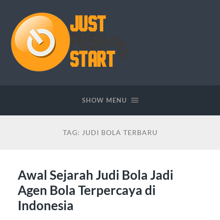
Just
Push
Start
SHOW MENU
TAG:
JUDI BOLA TERBARU
Awal Sejarah Judi Bola Jadi
Agen Bola Terpercaya di
Indonesia