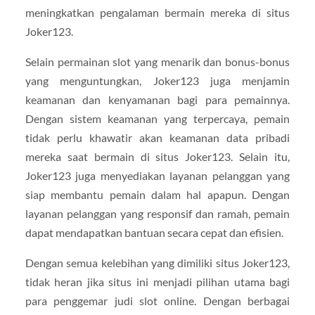
meningkatkan pengalaman bermain mereka di situs
Joker123.
Selain permainan slot yang menarik dan bonus-bonus
yang menguntungkan, Joker123 juga menjamin
keamanan dan kenyamanan bagi para pemainnya.
Dengan sistem keamanan yang terpercaya, pemain
tidak perlu khawatir akan keamanan data pribadi
mereka saat bermain di situs Joker123. Selain itu,
Joker123 juga menyediakan layanan pelanggan yang
siap membantu pemain dalam hal apapun. Dengan
layanan pelanggan yang responsif dan ramah, pemain
dapat mendapatkan bantuan secara cepat dan efisien.
Dengan semua kelebihan yang dimiliki situs Joker123,
tidak heran jika situs ini menjadi pilihan utama bagi
para penggemar judi slot online. Dengan berbagai