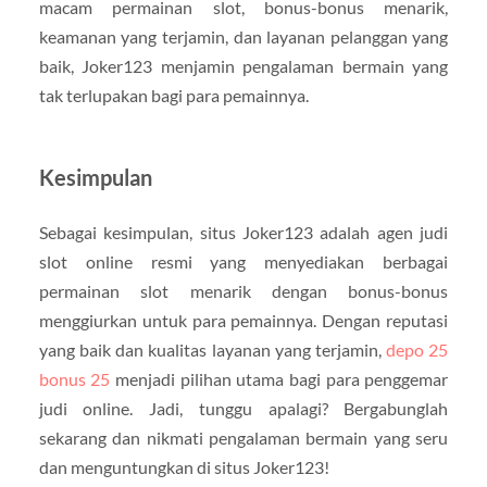
macam permainan slot, bonus-bonus menarik,
keamanan yang terjamin, dan layanan pelanggan yang
baik, Joker123 menjamin pengalaman bermain yang
tak terlupakan bagi para pemainnya.
Kesimpulan
Sebagai kesimpulan, situs Joker123 adalah agen judi
slot online resmi yang menyediakan berbagai
permainan slot menarik dengan bonus-bonus
menggiurkan untuk para pemainnya. Dengan reputasi
yang baik dan kualitas layanan yang terjamin,
depo 25
bonus 25
menjadi pilihan utama bagi para penggemar
judi online. Jadi, tunggu apalagi? Bergabunglah
sekarang dan nikmati pengalaman bermain yang seru
dan menguntungkan di situs Joker123!