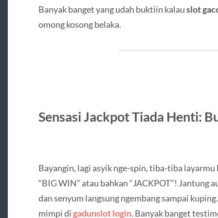
Banyak banget yang udah buktiin kalau
slot gac
omong kosong belaka.
Sensasi Jackpot Tiada Henti: 
Bayangin, lagi asyik nge-spin, tiba-tiba layarm
“BIG WIN” atau bahkan “JACKPOT”! Jantung au
dan senyum langsung ngembang sampai kuping.
mimpi di
gadunslot login
. Banyak banget testim