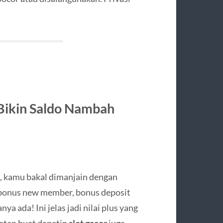
Bikin Saldo Nambah
, kamu bakal dimanjain dengan
 bonus new member, bonus deposit
a ada! Ini jelas jadi nilai plus yang