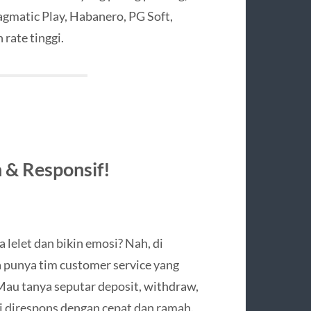
agmatic Play, Habanero, PG Soft,
rate tinggi.
 & Responsif!
 lelet dan bikin emosi? Nah, di
a punya tim customer service yang
Mau tanya seputar deposit, withdraw,
ti direspons dengan cepat dan ramah.