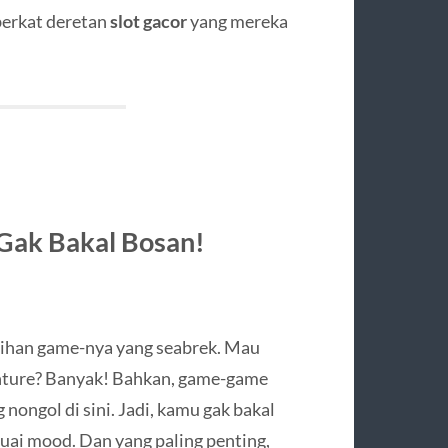
 berkat deretan
slot gacor
yang mereka
 Gak Bakal Bosan!
lihan game-nya yang seabrek. Mau
enture? Banyak! Bahkan, game-game
 nongol di sini. Jadi, kamu gak bakal
uai mood. Dan yang paling penting,