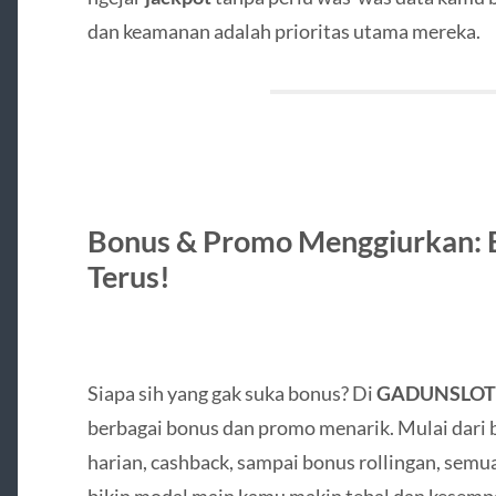
dan keamanan adalah prioritas utama mereka.
Bonus & Promo Menggiurkan: 
Terus!
Siapa sih yang gak suka bonus? Di
GADUNSLOT
berbagai bonus dan promo menarik. Mulai dari
harian, cashback, sampai bonus rollingan, semuany