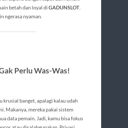
main betah dan loyal di
GADUNSLOT
.
in ngerasa nyaman.
 Gak Perlu Was-Was!
 krusial banget, apalagi kalau udah
ini. Makanya, mereka pakai sistem
ua data pemain. Jadi, kamu bisa fokus
ocor atau disalahgunakan. Privasi