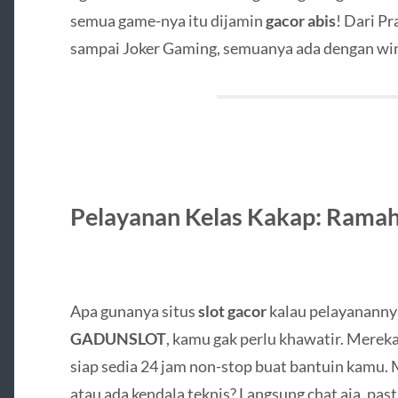
semua game-nya itu dijamin
gacor abis
! Dari Pr
sampai Joker Gaming, semuanya ada dengan win 
Pelayanan Kelas Kakap: Ramah
Apa gunanya situs
slot gacor
kalau pelayanannya
GADUNSLOT
, kamu gak perlu khawatir. Merek
siap sedia 24 jam non-stop buat bantuin kamu. 
atau ada kendala teknis? Langsung chat aja, pas