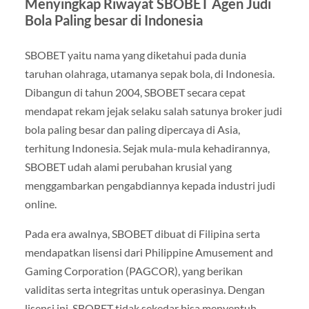
Menyingkap Riwayat SBOBET Agen Judi
Bola Paling besar di Indonesia
SBOBET yaitu nama yang diketahui pada dunia
taruhan olahraga, utamanya sepak bola, di Indonesia.
Dibangun di tahun 2004, SBOBET secara cepat
mendapat rekam jejak selaku salah satunya broker judi
bola paling besar dan paling dipercaya di Asia,
terhitung Indonesia. Sejak mula-mula kehadirannya,
SBOBET udah alami perubahan krusial yang
menggambarkan pengabdiannya kepada industri judi
online.
Pada era awalnya, SBOBET dibuat di Filipina serta
mendapatkan lisensi dari Philippine Amusement and
Gaming Corporation (PAGCOR), yang berikan
validitas serta integritas untuk operasinya. Dengan
lisensi ini, SBOBET tidak sekedar bisa menyentuh