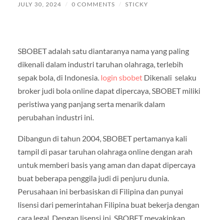
JULY 30, 2024
/
0 COMMENTS
/
STICKY
SBOBET adalah satu diantaranya nama yang paling
dikenali dalam industri taruhan olahraga, terlebih
sepak bola, di Indonesia.
login sbobet
Dikenali selaku
broker judi bola online dapat dipercaya, SBOBET miliki
peristiwa yang panjang serta menarik dalam
perubahan industri ini.
Dibangun di tahun 2004, SBOBET pertamanya kali
tampil di pasar taruhan olahraga online dengan arah
untuk memberi basis yang aman dan dapat dipercaya
buat beberapa penggila judi di penjuru dunia.
Perusahaan ini berbasiskan di Filipina dan punyai
lisensi dari pemerintahan Filipina buat bekerja dengan
cara legal. Dengan lisensi ini, SBOBET meyakinkan