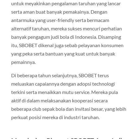
untuk meyakinkan pengalaman taruhan yang lancar
serta aman buat banyak pemakainya. Dengan
antarmuka yang user-friendly serta bermacam
alternatif taruhan, mereka sukses mencuri perhatian
banyak pengagum judi bola di Indonesia. Disamping
itu, SBOBET dikenal juga sebab pelayanan konsumen
yang peka serta bantuan yang kuat untuk banyak
pemainnya.
Di beberapa tahun selanjutnya, SBOBET terus
meluaskan capaiannya dengan adopsi technologi
terkini serta menaikkan mutu service. Mereka pula
aktif di dalam melaksanakan kooperasi secara
beberapa club sepak bola dan invitasi besar, yang lebih
perkuat posisi mereka di industri taruhan.