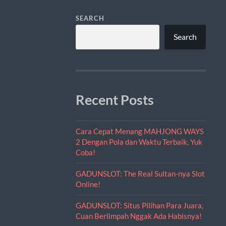
SEARCH
Search
Recent Posts
Cara Cepat Menang MAHJONG WAYS
2 Dengan Pola dan Waktu Terbaik, Yuk
Coba!
GADUNSLOT: The Real Sultan-nya Slot
Online!
GADUNSLOT: Situs Pilihan Para Juara,
Cuan Berlimpah Nggak Ada Habisnya!