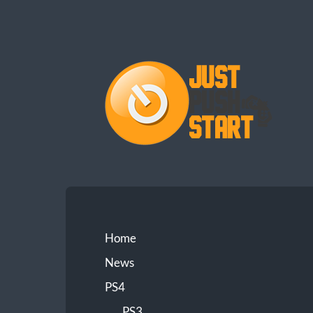
Just
Push
Start
Home
News
PS4
PS3