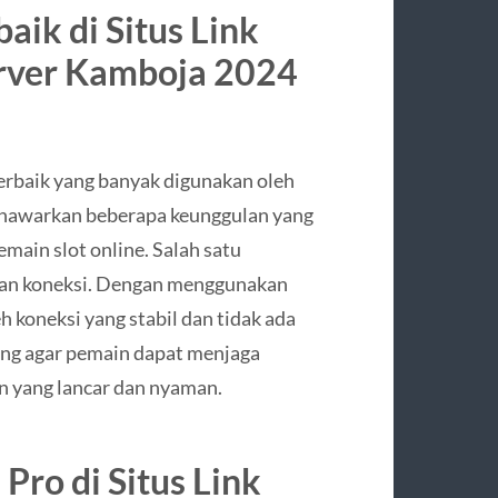
aik di Situs Link
erver Kamboja 2024
erbaik yang banyak digunakan oleh
 menawarkan beberapa keunggulan yang
main slot online. Salah satu
ilan koneksi. Dengan menggunakan
koneksi yang stabil dan tidak ada
nting agar pemain dapat menjaga
 yang lancar dan nyaman.
ro di Situs Link