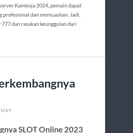
server Kamboja 2024, pemain dapat
g profesional dan memuaskan. Jadi,
r 777 dan rasakan keunggulan dari
 Berkembangnya
TICKY
ngnya SLOT Online 2023