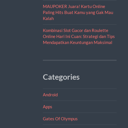
MAUPOKER Juara! Kartu Online
Paling Hits Buat Kamu yang Gak Mau
Kalah
Kombinasi Slot Gacor dan Roulette
Online Hari Ini Cuan: Strategi dan Tips
Mendapatkan Keuntungan Maksimal
Categories
Android
Apps
Gates Of Olympus